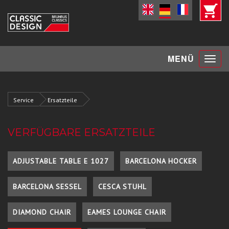
Toggle
MENÜ
navigat
Service
Ersatzteile
VERFÜGBARE ERSATZTEILE
ADJUSTABLE TABLE E 1027
BARCELONA HOCKER
BARCELONA SESSEL
CESCA STUHL
DIAMOND CHAIR
EAMES LOUNGE CHAIR