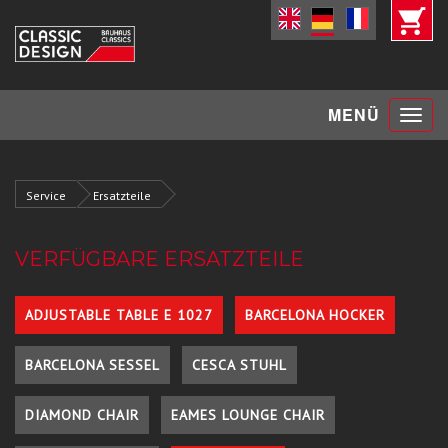
Toggle
MENÜ
navigat
Service
Ersatzteile
VERFÜGBARE ERSATZTEILE
ADJUSTABLE TABLE E 1027
BARCELONA HOCKER
BARCELONA SESSEL
CESCA STUHL
DIAMOND CHAIR
EAMES LOUNGE CHAIR