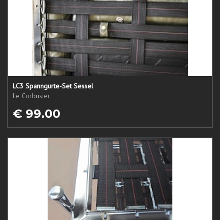
LC3 Spanngurte-Set Sessel
Le Corbusier
€ 99.00