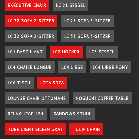
EXECUTIVE CHAIR
LC 21 SESSEL
LC 22 SOFA 2-SITZER
LC 23 SOFA 3-SITZER
LC 32 SOFA 2-SITZER
LC 33 SOFA 3-SITZER
LC1 BASCULANT
LC2 HOCKER
LC3 SESSEL
LC4 CHAISE LONGUE
LC4 LIEGE
LC4 LIEGE PONY
LC6 TISCH
LOTA SOFA
LOUNGE CHAIR OTTOMANE
NOGUCHI COFFEE TABLE
RELAXLIEGE 474
SANDOWS STUHL
TUBE LIGHT EILEEN GRAY
TULIP CHAIR