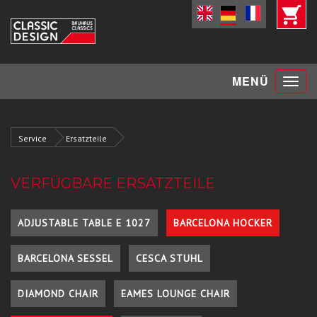
Toggle
MENÜ
navigat
Service
Ersatzteile
VERFÜGBARE ERSATZTEILE
ADJUSTABLE TABLE E 1027
BARCELONA HOCKER
BARCELONA SESSEL
CESCA STUHL
DIAMOND CHAIR
EAMES LOUNGE CHAIR