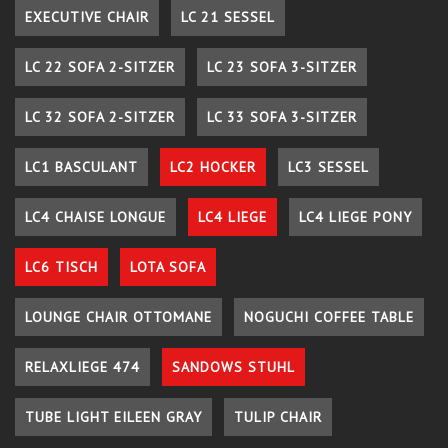
EXECUTIVE CHAIR
LC 21 SESSEL
LC 22 SOFA 2-SITZER
LC 23 SOFA 3-SITZER
LC 32 SOFA 2-SITZER
LC 33 SOFA 3-SITZER
LC1 BASCULANT
LC2 HOCKER
LC3 SESSEL
LC4 CHAISE LONGUE
LC4 LIEGE
LC4 LIEGE PONY
LC6 TISCH
LOTA SOFA
LOUNGE CHAIR OTTOMANE
NOGUCHI COFFEE TABLE
RELAXLIEGE 474
SANDOWS STUHL
TUBE LIGHT EILEEN GRAY
TULIP CHAIR