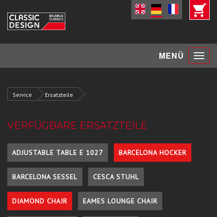
Toggle
MENÜ
navigat
Service
Ersatzteile
VERFÜGBARE ERSATZTEILE
ADJUSTABLE TABLE E 1027
BARCELONA HOCKER
BARCELONA SESSEL
CESCA STUHL
DIAMOND CHAIR
EAMES LOUNGE CHAIR