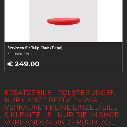
Sitzkissen für Tulip Chair (Tulpe)
Saarinen, Eero
€ 249.00
ERSATZTEILE - POLSTERUNGEN
NUR GANZE BEZÜGE - WIR
VERKAUFEN KEINE EINZELTEILE
& KLEINTEILE - NUR DIE IM SHOP
VORHANDEN SIND - RÜCKGABE