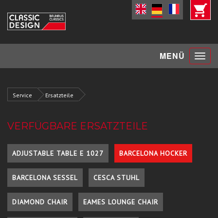
Toggle
MENÜ
navigat
Service
Ersatzteile
VERFÜGBARE ERSATZTEILE
ADJUSTABLE TABLE E 1027
BARCELONA HOCKER
BARCELONA SESSEL
CESCA STUHL
DIAMOND CHAIR
EAMES LOUNGE CHAIR