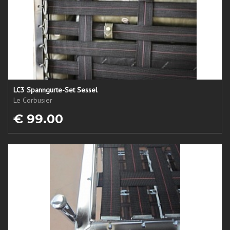
LC3 Spanngurte-Set Sessel
Le Corbusier
€ 99.00