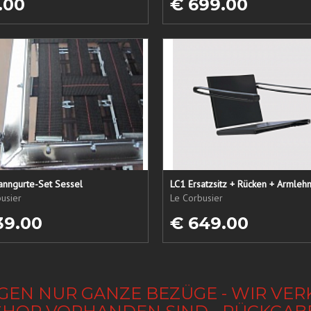
.00
€ 699.00
anngurte-Set Sessel
usier
Le Corbusier
39.00
€ 649.00
GEN NUR GANZE BEZÜGE - WIR VER