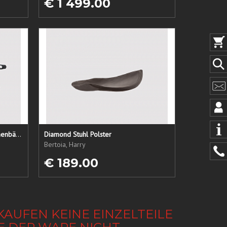
€ 1 499.00
LC1 Ersatzsitz + Rücken + Armlehnenbänder
Diamond Stuhl Polster
Bertoia, Harry
€ 189.00
KAUFEN KEINE EINZELTEILE