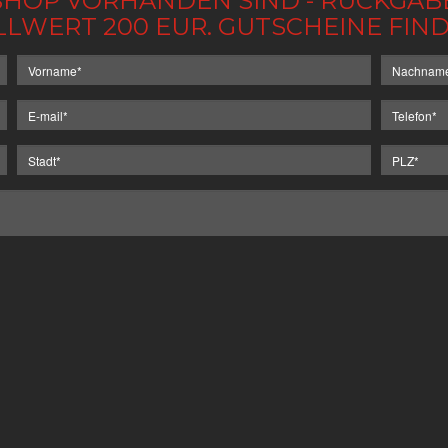
IM SHOP VORHANDEN SIND - RÜCKGA
LLWERT 200 EUR. GUTSCHEINE FI