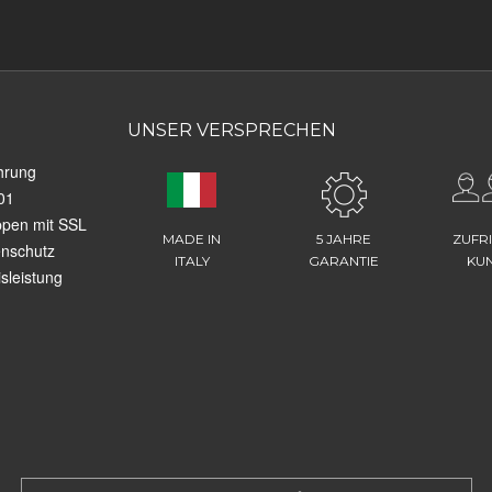
UNSER VERSPRECHEN
hrung
01
ppen mit SSL
MADE IN
5 JAHRE
ZUFR
enschutz
ITALY
GARANTIE
KU
sleistung