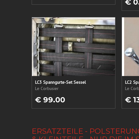
€ 0
LC3 Spanngurte-Set Sessel
LC2 Sp
Le Corbusier
Le Corb
€ 99.00
€ 1
ERSATZTEILE - POLSTERUN