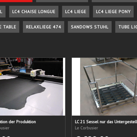
L
LC4 CHAISE LONGUE
LC4 LIEGE
LC4 LIEGE PONY
E TABLE
RELAXLIEGE 474
SANDOWS STUHL
TUBE LI
tion der Produktion
usier
Le Corbusier