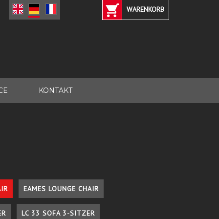
WARENKORB
CE
KONTAKT
IR
EAMES LOUNGE CHAIR
ER
LC 33 SOFA 3-SITZER