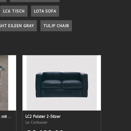
LC6 TISCH
LOTA SOFA
GHT EILEEN GRAY
TULIP CHAIR
LC 21 Sessel nur das Untergestell mit elastischen Straps
LC2 Polster 2-Sitzer
Le Corbusier