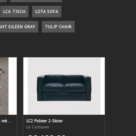
LC6 TISCH
LOTA SOFA
GHT EILEEN GRAY
TULIP CHAIR
LC 21 Sessel nur das Untergestell mit elastischen Straps
LC2 Polster 2-Sitzer
Le Corbusier