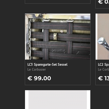
€ 0
LC3 Spanngurte-Set Sessel
LC2 Sp
Le Corbusier
Le Corb
€ 99.00
€ 1