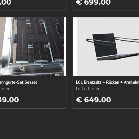
.00
€ 699.00
anngurte-Set Sessel
usier
Le Corbusier
39.00
€ 649.00