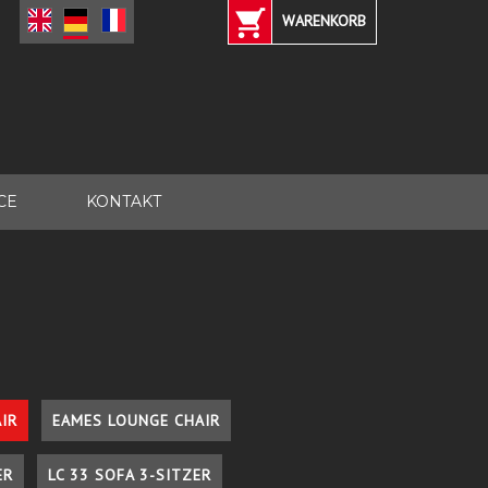
WARENKORB
CE
KONTAKT
IR
EAMES LOUNGE CHAIR
ER
LC 33 SOFA 3-SITZER