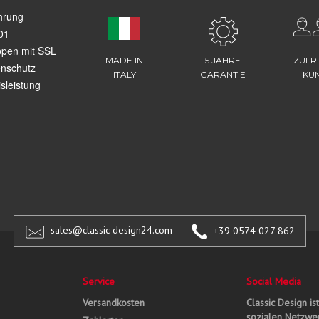
hrung
01
ppen mit SSL
MADE IN
5 JAHRE
ZUFR
enschutz
ITALY
GARANTIE
KU
sleistung
sales@classic-design24.com
+39 0574 027 862
Service
Social Media
Versandkosten
Classic Design is
sozialen Netzwer