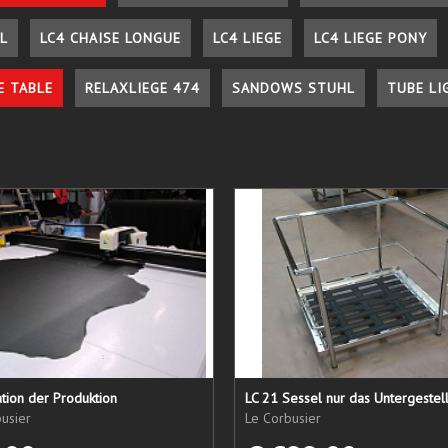
L
LC4 CHAISE LONGUE
LC4 LIEGE
LC4 LIEGE PONY
E TABLE
RELAXLIEGE 474
SANDOWS STUHL
TUBE LI
tion der Produktion
usier
Le Corbusier