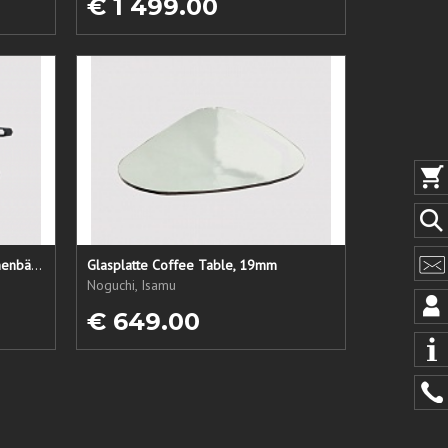
€ 1 499.00
LC1 Ersatzsitz + Rücken + Armlehnenbänder
Glasplatte Coffee Table, 19mm
Noguchi, Isamu
€ 649.00