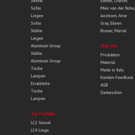
Sessel
Eames, Charles
Sofas
Mies van der Rohe
Liegen
Jacobsen, Arne
Sofas
Gray, Eileen
Stühle
Breuer, Marcel
Liegen
Aluminum Group
Über Uns
Stühle
Produktion
Aluminum Group
Material
Tische
Made in Italy
Lampen
Kunden-Feedback
Ersatzteile
AGB
Tische
Dankeschön
Lampen
Top Produkte
LC2 Sessel
LC4 Liege