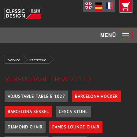
Toggle
MENÜ
navigat
Service
Ersatzteile
VERFÜGBARE ERSATZTEILE
ADJUSTABLE TABLE E 1027
BARCELONA HOCKER
BARCELONA SESSEL
CESCA STUHL
DIAMOND CHAIR
EAMES LOUNGE CHAIR