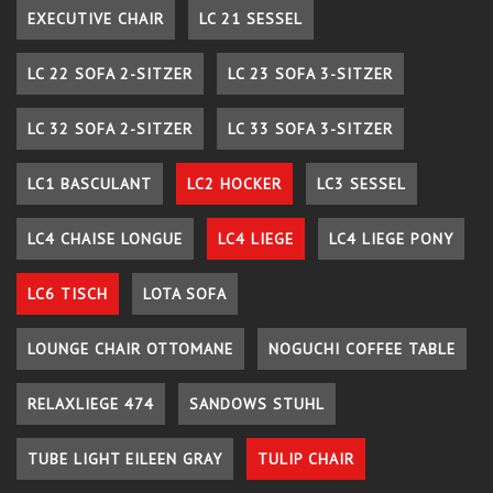
EXECUTIVE CHAIR
LC 21 SESSEL
LC 22 SOFA 2-SITZER
LC 23 SOFA 3-SITZER
LC 32 SOFA 2-SITZER
LC 33 SOFA 3-SITZER
LC1 BASCULANT
LC2 HOCKER
LC3 SESSEL
LC4 CHAISE LONGUE
LC4 LIEGE
LC4 LIEGE PONY
LC6 TISCH
LOTA SOFA
LOUNGE CHAIR OTTOMANE
NOGUCHI COFFEE TABLE
RELAXLIEGE 474
SANDOWS STUHL
TUBE LIGHT EILEEN GRAY
TULIP CHAIR