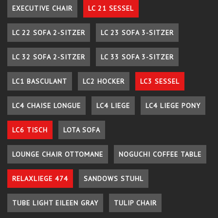
EXECUTIVE CHAIR
LC 21 SESSEL
LC 22 SOFA 2-SITZER
LC 23 SOFA 3-SITZER
LC 32 SOFA 2-SITZER
LC 33 SOFA 3-SITZER
LC1 BASCULANT
LC2 HOCKER
LC3 SESSEL
LC4 CHAISE LONGUE
LC4 LIEGE
LC4 LIEGE PONY
LC6 TISCH
LOTA SOFA
LOUNGE CHAIR OTTOMANE
NOGUCHI COFFEE TABLE
RELAXLIEGE 474
SANDOWS STUHL
TUBE LIGHT EILEEN GRAY
TULIP CHAIR