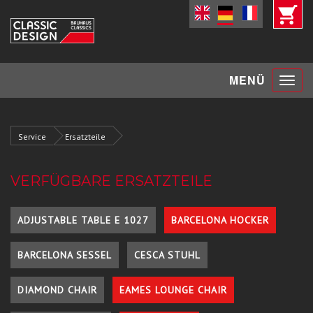
Toggle
MENÜ
navigat
Service
Ersatzteile
VERFÜGBARE ERSATZTEILE
ADJUSTABLE TABLE E 1027
BARCELONA HOCKER
BARCELONA SESSEL
CESCA STUHL
DIAMOND CHAIR
EAMES LOUNGE CHAIR