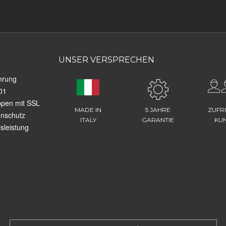
UNSER VERSPRECHEN
hrung
01
ppen mit SSL
MADE IN
5 JAHRE
ZUFR
enschutz
ITALY
GARANTIE
KU
sleistung