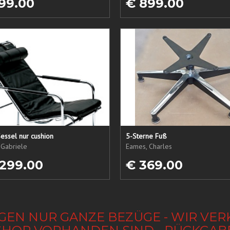
99.00
€ 899.00
essel nur cushion
5-Sterne Fuß
 Gabriele
Eames, Charles
 299.00
€ 369.00
GEN NUR GANZE BEZÜGE - WIR VER