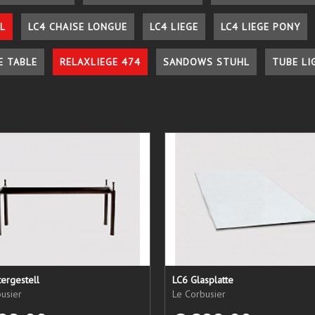
L
LC4 CHAISE LONGUE
LC4 LIEGE
LC4 LIEGE PONY
E TABLE
RELAXLIEGE 474
SANDOWS STUHL
TUBE LI
ergestell
LC6 Glasplatte
usier
Le Corbusier