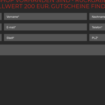
IM SHOP VORHANDEN SIND - RÜCKGA
LLWERT 200 EUR. GUTSCHEINE FI