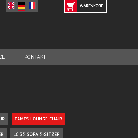
WARENKORB
CE
KONTAKT
IR
EAMES LOUNGE CHAIR
ER
LC 33 SOFA 3-SITZER