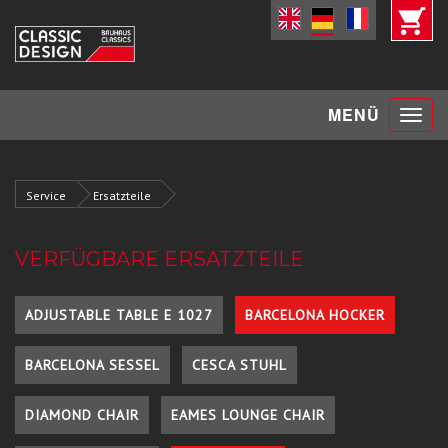
Toggle
MENÜ
navigat
Service
Ersatzteile
VERFÜGBARE ERSATZTEILE
ADJUSTABLE TABLE E 1027
BARCELONA HOCKER
BARCELONA SESSEL
CESCA STUHL
DIAMOND CHAIR
EAMES LOUNGE CHAIR