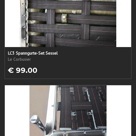
LC3 Spanngurte-Set Sessel
Le Corbusier
€ 99.00