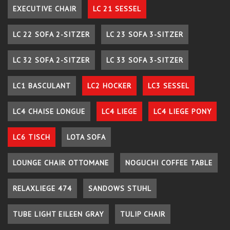
EXECUTIVE CHAIR
LC 21 SESSEL
LC 22 SOFA 2-SITZER
LC 23 SOFA 3-SITZER
LC 32 SOFA 2-SITZER
LC 33 SOFA 3-SITZER
LC1 BASCULANT
LC2 HOCKER
LC3 SESSEL
LC4 CHAISE LONGUE
LC4 LIEGE
LC4 LIEGE PONY
LC6 TISCH
LOTA SOFA
LOUNGE CHAIR OTTOMANE
NOGUCHI COFFEE TABLE
RELAXLIEGE 474
SANDOWS STUHL
TUBE LIGHT EILEEN GRAY
TULIP CHAIR