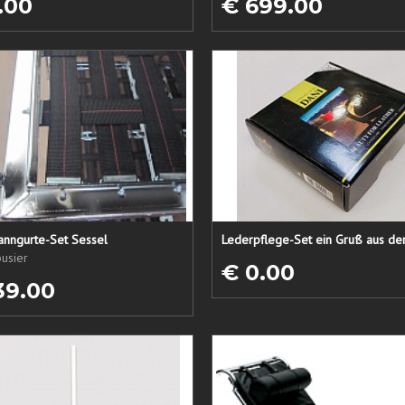
.00
€ 699.00
anngurte-Set Sessel
usier
€ 0.00
39.00