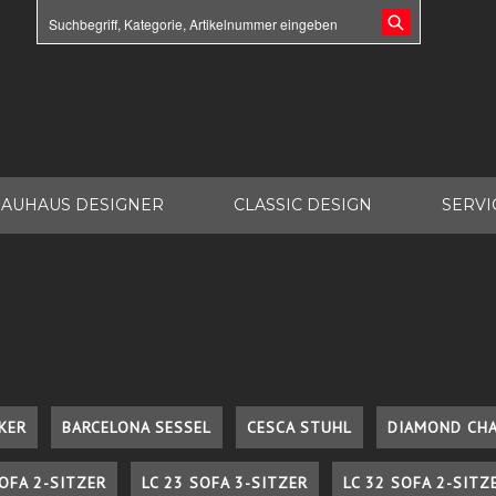
AUHAUS DESIGNER
CLASSIC DESIGN
SERVI
KER
BARCELONA SESSEL
CESCA STUHL
DIAMOND CHA
SOFA 2-SITZER
LC 23 SOFA 3-SITZER
LC 32 SOFA 2-SITZ