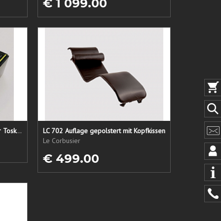
€ 1 099.00
Lederpflege-Set ein Gruß aus der Toskana...
LC 702 Auflage gepolstert mit Kopfkissen
Le Corbusier
€ 499.00