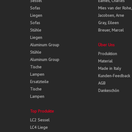
Sessel
Eames, Charles
Sofas
Mies van der Rohe
Liegen
Jacobsen, Arne
Sofas
Gray, Eileen
Stühle
Breuer, Marcel
Liegen
Aluminum Group
Über Uns
Stühle
Produktion
Aluminum Group
Material
Tische
Made in Italy
Lampen
Kunden-Feedback
Ersatzteile
AGB
Tische
Dankeschön
Lampen
Top Produkte
LC2 Sessel
LC4 Liege