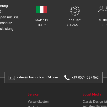
hrung
01
ppen mit SSL
MADE IN
5 JAHRE
ZUFR
enschutz
ITALY
GARANTIE
KU
sleistung
sales@classic-design24.com
+39 0574 027 862
Service
Social Media
Versandkosten
Classic Design is
sozialen Netzwer