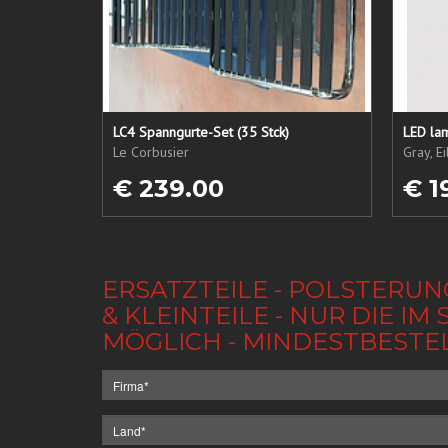
LC4 Spanngurte-Set (35 Stck)
LED lam
Le Corbusier
Gray, E
€ 239.00
€ 1
ERSATZTEILE - POLSTERUN
& KLEINTEILE - NUR DIE 
MÖGLICH - MINDESTBESTE