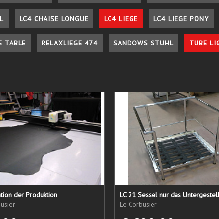
L
LC4 CHAISE LONGUE
LC4 LIEGE
LC4 LIEGE PONY
E TABLE
RELAXLIEGE 474
SANDOWS STUHL
TUBE LI
tion der Produktion
usier
Le Corbusier