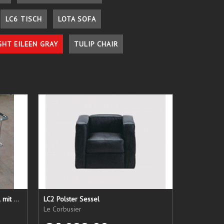
LC6 TISCH
LOTA SOFA
GHT EILEEN GRAY
TULIP CHAIR
LC 21 Sessel nur das Untergestell mit elastischen Straps
LC2 Polster Sessel
Le Corbusier