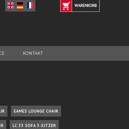
WARENKORB
CE
KONTAKT
IR
EAMES LOUNGE CHAIR
ER
LC 33 SOFA 3-SITZER