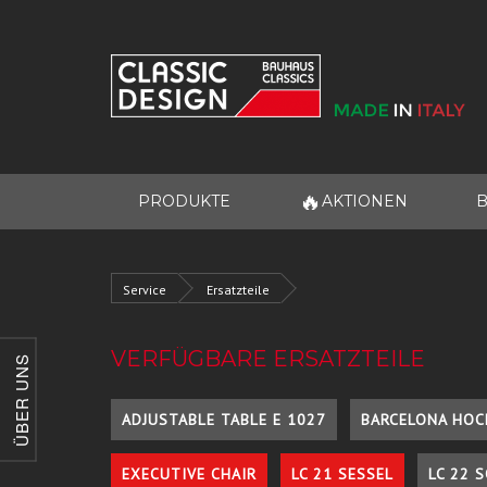
🔥
PRODUKTE
AKTIONEN
B
Service
Ersatzteile
VERFÜGBARE ERSATZTEILE
ÜBER UNS
ADJUSTABLE TABLE E 1027
BARCELONA HOC
EXECUTIVE CHAIR
LC 21 SESSEL
LC 22 