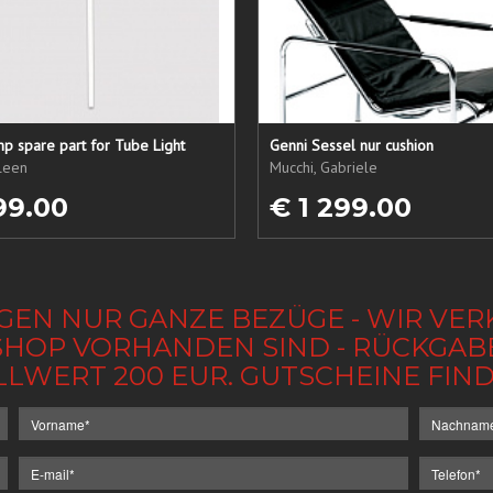
p spare part for Tube Light
Genni Sessel nur cushion
ileen
Mucchi, Gabriele
99.00
€ 1 299.00
GEN NUR GANZE BEZÜGE - WIR VER
IM SHOP VORHANDEN SIND - RÜCKGA
LLWERT 200 EUR. GUTSCHEINE FI