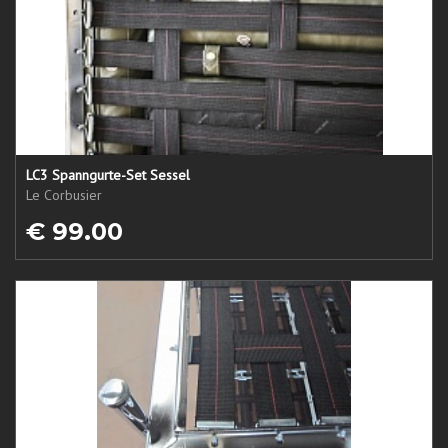
LC3 Spanngurte-Set Sessel
Le Corbusier
€ 99.00