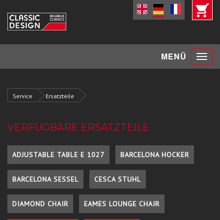
Toggle
MENÜ
navigat
Service
Ersatzteile
VERFÜGBARE ERSATZTEILE
ADJUSTABLE TABLE E 1027
BARCELONA HOCKER
BARCELONA SESSEL
CESCA STUHL
DIAMOND CHAIR
EAMES LOUNGE CHAIR