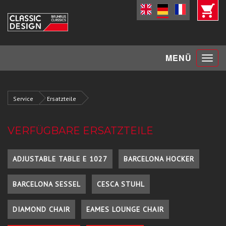
Toggle
MENÜ
navigat
Service
Ersatzteile
VERFÜGBARE ERSATZTEILE
ADJUSTABLE TABLE E 1027
BARCELONA HOCKER
BARCELONA SESSEL
CESCA STUHL
DIAMOND CHAIR
EAMES LOUNGE CHAIR