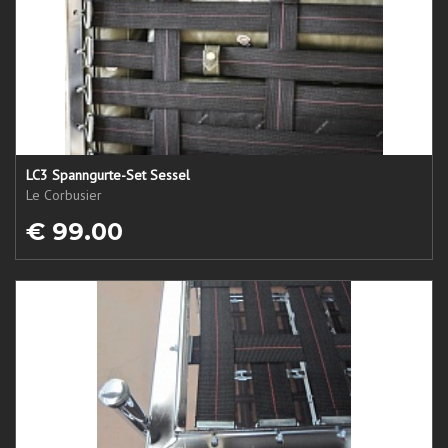
LC3 Spanngurte-Set Sessel
Le Corbusier
€ 99.00