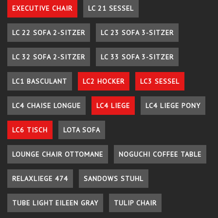
EXECUTIVE CHAIR
LC 21 SESSEL
LC 22 SOFA 2-SITZER
LC 23 SOFA 3-SITZER
LC 32 SOFA 2-SITZER
LC 33 SOFA 3-SITZER
LC1 BASCULANT
LC2 HOCKER
LC3 SESSEL
LC4 CHAISE LONGUE
LC4 LIEGE
LC4 LIEGE PONY
LC6 TISCH
LOTA SOFA
LOUNGE CHAIR OTTOMANE
NOGUCHI COFFEE TABLE
RELAXLIEGE 474
SANDOWS STUHL
TUBE LIGHT EILEEN GRAY
TULIP CHAIR