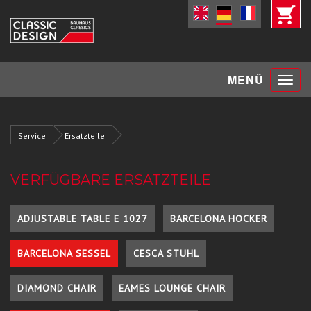
Toggle
MENÜ
navigat
Service
Ersatzteile
VERFÜGBARE ERSATZTEILE
ADJUSTABLE TABLE E 1027
BARCELONA HOCKER
BARCELONA SESSEL
CESCA STUHL
DIAMOND CHAIR
EAMES LOUNGE CHAIR