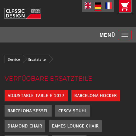
Toggle
MENÜ
navigat
Service
Ersatzteile
VERFÜGBARE ERSATZTEILE
ADJUSTABLE TABLE E 1027
BARCELONA HOCKER
BARCELONA SESSEL
CESCA STUHL
DIAMOND CHAIR
EAMES LOUNGE CHAIR