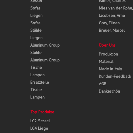
Sessel
Eames, Charles
Sofas
Mies van der Rohe
Liegen
Jacobsen, Arne
Sofas
Gray, Eileen
Stühle
Breuer, Marcel
Liegen
Aluminum Group
Über Uns
Stühle
Produktion
Aluminum Group
Material
Tische
Made in Italy
Lampen
Kunden-Feedback
Ersatzteile
AGB
Tische
Dankeschön
Lampen
Top Produkte
LC2 Sessel
LC4 Liege