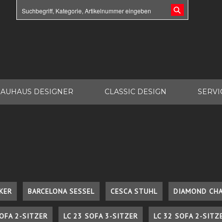
AUHAUS DESIGNER
CLASSIC DESIGN
SERVI
KER
BARCELONA SESSEL
CESCA STUHL
DIAMOND CHA
SOFA 2-SITZER
LC 23 SOFA 3-SITZER
LC 32 SOFA 2-SITZ