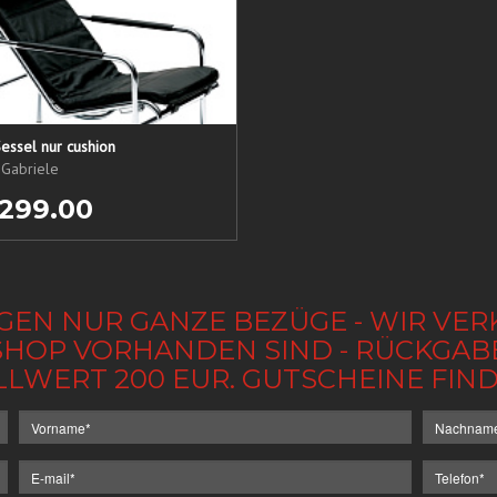
essel nur cushion
 Gabriele
 299.00
GEN NUR GANZE BEZÜGE - WIR VER
IM SHOP VORHANDEN SIND - RÜCKGA
LLWERT 200 EUR. GUTSCHEINE FI