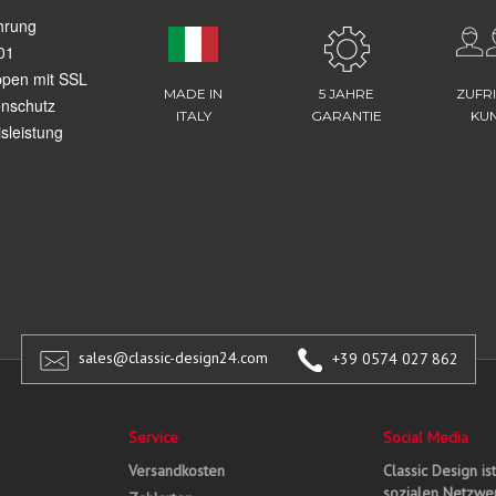
hrung
01
ppen mit SSL
MADE IN
5 JAHRE
ZUFR
enschutz
ITALY
GARANTIE
KU
sleistung
sales@classic-design24.com
+39 0574 027 862
Service
Social Media
Versandkosten
Classic Design is
sozialen Netzwer