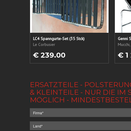
LC4 Spanngurte-Set (35 Stck)
Genni S
Le Corbusier
Mucchi,
€ 239.00
€ 1
ERSATZTEILE - POLSTERUN
& KLEINTEILE - NUR DIE 
MÖGLICH - MINDESTBESTE