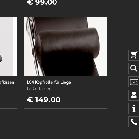
€ 99.00
pfkissen
LC4 Kopfrolle für Liege
Le Corbusier
€ 149.00