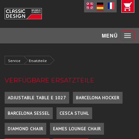
Toggle
MENÜ
navigat
Service
Ersatzteile
VERFÜGBARE ERSATZTEILE
ADJUSTABLE TABLE E 1027
BARCELONA HOCKER
BARCELONA SESSEL
CESCA STUHL
DIAMOND CHAIR
EAMES LOUNGE CHAIR