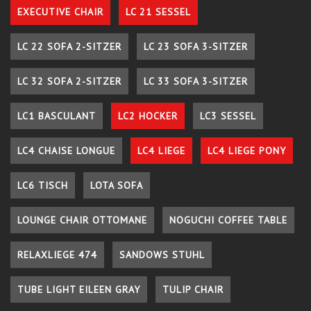
EXECUTIVE CHAIR
LC 21 SESSEL
LC 22 SOFA 2-SITZER
LC 23 SOFA 3-SITZER
LC 32 SOFA 2-SITZER
LC 33 SOFA 3-SITZER
LC1 BASCULANT
LC2 HOCKER
LC3 SESSEL
LC4 CHAISE LONGUE
LC4 LIEGE
LC4 LIEGE PONY
LC6 TISCH
LOTA SOFA
LOUNGE CHAIR OTTOMANE
NOGUCHI COFFEE TABLE
RELAXLIEGE 474
SANDOWS STUHL
TUBE LIGHT EILEEN GRAY
TULIP CHAIR