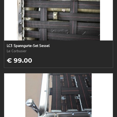
LC3 Spanngurte-Set Sessel
Le Corbusier
€ 99.00