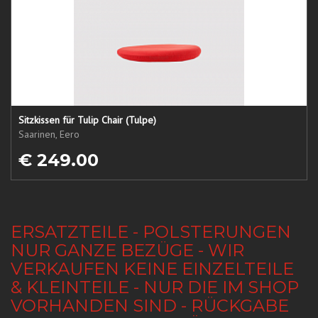
Sitzkissen für Tulip Chair (Tulpe)
Saarinen, Eero
€ 249.00
ERSATZTEILE - POLSTERUNGEN
NUR GANZE BEZÜGE - WIR
VERKAUFEN KEINE EINZELTEILE
& KLEINTEILE - NUR DIE IM SHOP
VORHANDEN SIND - RÜCKGABE