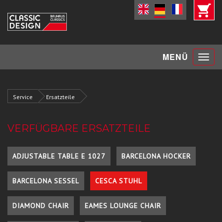
Toggle
MENÜ
navigat
Service
Ersatzteile
VERFÜGBARE ERSATZTEILE
ADJUSTABLE TABLE E 1027
BARCELONA HOCKER
BARCELONA SESSEL
CESCA STUHL
DIAMOND CHAIR
EAMES LOUNGE CHAIR