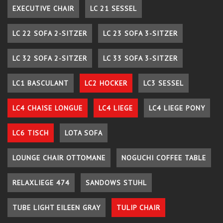
EXECUTIVE CHAIR
LC 21 SESSEL
LC 22 SOFA 2-SITZER
LC 23 SOFA 3-SITZER
LC 32 SOFA 2-SITZER
LC 33 SOFA 3-SITZER
LC1 BASCULANT
LC2 HOCKER
LC3 SESSEL
LC4 CHAISE LONGUE
LC4 LIEGE
LC4 LIEGE PONY
LC6 TISCH
LOTA SOFA
LOUNGE CHAIR OTTOMANE
NOGUCHI COFFEE TABLE
RELAXLIEGE 474
SANDOWS STUHL
TUBE LIGHT EILEEN GRAY
TULIP CHAIR