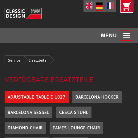
Toggle
MENÜ
navigat
Service
Ersatzteile
VERFÜGBARE ERSATZTEILE
ADJUSTABLE TABLE E 1027
BARCELONA HOCKER
BARCELONA SESSEL
CESCA STUHL
DIAMOND CHAIR
EAMES LOUNGE CHAIR