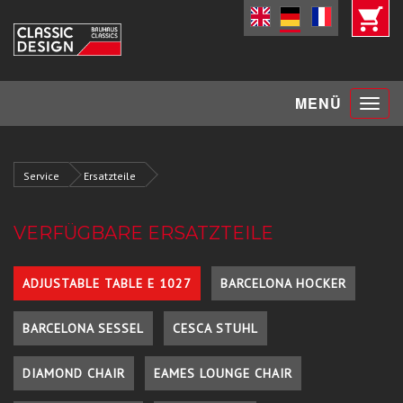
Toggle
MENÜ
navigat
Service
Ersatzteile
VERFÜGBARE ERSATZTEILE
ADJUSTABLE TABLE E 1027
BARCELONA HOCKER
BARCELONA SESSEL
CESCA STUHL
DIAMOND CHAIR
EAMES LOUNGE CHAIR