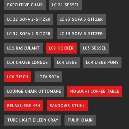
EXECUTIVE CHAIR
LC 21 SESSEL
LC 22 SOFA 2-SITZER
LC 23 SOFA 3-SITZER
LC 32 SOFA 2-SITZER
LC 33 SOFA 3-SITZER
LC1 BASCULANT
LC2 HOCKER
LC3 SESSEL
LC4 CHAISE LONGUE
LC4 LIEGE
LC4 LIEGE PONY
LC6 TISCH
LOTA SOFA
LOUNGE CHAIR OTTOMANE
NOGUCHI COFFEE TABLE
RELAXLIEGE 474
SANDOWS STUHL
TUBE LIGHT EILEEN GRAY
TULIP CHAIR