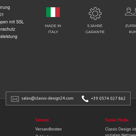
hrung
01
ppen mit SSL
MADE IN
5 JAHRE
ZUFR
enschutz
ITALY
GARANTIE
KU
sleistung
sales@classic-design24.com
+39 0574 027 862
Service
Social Media
Versandkosten
Classic Design is
sozialen Netzwer