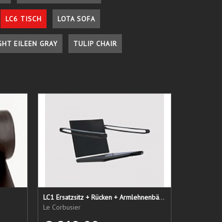
LC6 TISCH
LOTA SOFA
GHT EILEEN GRAY
TULIP CHAIR
LC1 Ersatzsitz + Rücken + Armlehnenbänder
Le Corbusier