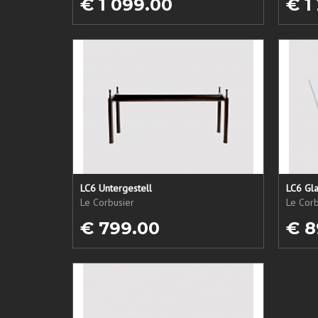
€ 1 099.00
€ 1
LC6 Untergestell
LC6 Gla
Le Corbusier
Le Corb
€ 799.00
€ 8