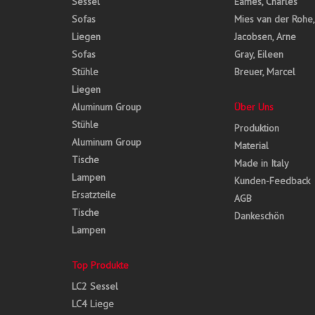
Sessel
Eames, Charles
Sofas
Mies van der Rohe
Liegen
Jacobsen, Arne
Sofas
Gray, Eileen
Stühle
Breuer, Marcel
Liegen
Aluminum Group
Über Uns
Stühle
Produktion
Aluminum Group
Material
Tische
Made in Italy
Lampen
Kunden-Feedback
Ersatzteile
AGB
Tische
Dankeschön
Lampen
Top Produkte
LC2 Sessel
LC4 Liege