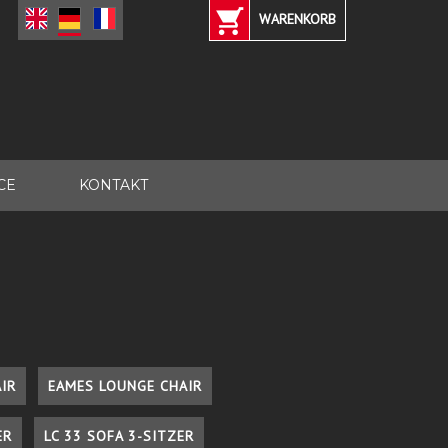
WARENKORB
CE
KONTAKT
IR
EAMES LOUNGE CHAIR
ER
LC 33 SOFA 3-SITZER