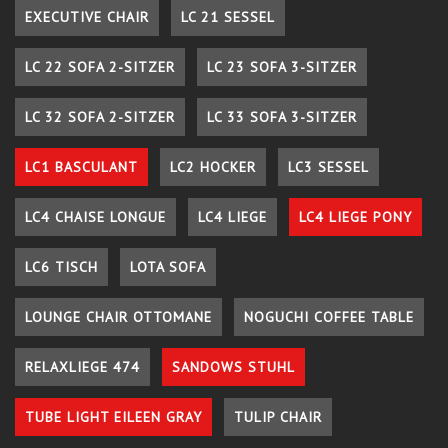
EXECUTIVE CHAIR
LC 21 SESSEL
LC 22 SOFA 2-SITZER
LC 23 SOFA 3-SITZER
LC 32 SOFA 2-SITZER
LC 33 SOFA 3-SITZER
LC1 BASCULANT
LC2 HOCKER
LC3 SESSEL
LC4 CHAISE LONGUE
LC4 LIEGE
LC4 LIEGE PONY
LC6 TISCH
LOTA SOFA
LOUNGE CHAIR OTTOMANE
NOGUCHI COFFEE TABLE
RELAXLIEGE 474
SANDOWS STUHL
TUBE LIGHT EILEEN GRAY
TULIP CHAIR