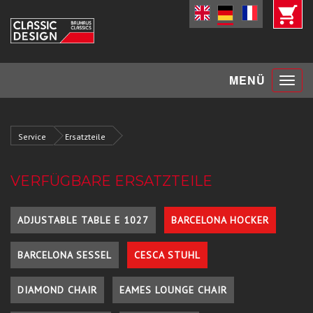
Toggle
MENÜ
navigat
Service
Ersatzteile
VERFÜGBARE ERSATZTEILE
ADJUSTABLE TABLE E 1027
BARCELONA HOCKER
BARCELONA SESSEL
CESCA STUHL
DIAMOND CHAIR
EAMES LOUNGE CHAIR