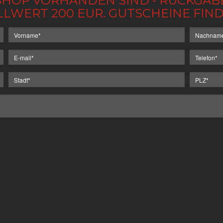
IM SHOP VORHANDEN SIND - RÜCKGA
LLWERT 200 EUR. GUTSCHEINE FI