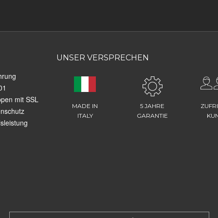
UNSER VERSPRECHEN
hrung
01
ppen mit SSL
MADE IN
5 JAHRE
ZUFR
enschutz
ITALY
GARANTIE
KU
sleistung