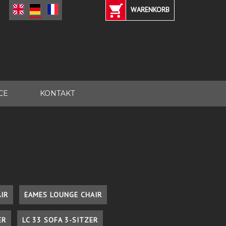
WARENKORB
CE
KONTAKT
IR
EAMES LOUNGE CHAIR
ER
LC 33 SOFA 3-SITZER