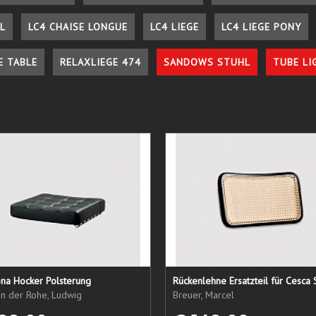
L
LC4 CHAISE LONGUE
LC4 LIEGE
LC4 LIEGE PONY
E TABLE
RELAXLIEGE 474
SANDOWS STUHL
TUBE LI
ona Hocker Polsterung
Rückenlehne Ersatzteil für Cesca 
an der Rohe, Ludwig
Breuer, Marcel