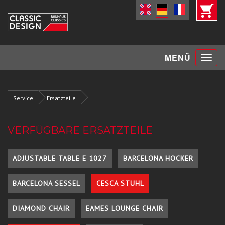
Toggle
MENÜ
navigat
Service
Ersatzteile
VERFÜGBARE ERSATZTEILE
ADJUSTABLE TABLE E 1027
BARCELONA HOCKER
BARCELONA SESSEL
CESCA STUHL
DIAMOND CHAIR
EAMES LOUNGE CHAIR