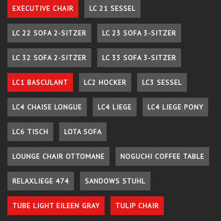
EXECUTIVE CHAIR
LC 21 SESSEL
LC 22 SOFA 2-SITZER
LC 23 SOFA 3-SITZER
LC 32 SOFA 2-SITZER
LC 33 SOFA 3-SITZER
LC1 BASCULANT
LC2 HOCKER
LC3 SESSEL
LC4 CHAISE LONGUE
LC4 LIEGE
LC4 LIEGE PONY
LC6 TISCH
LOTA SOFA
LOUNGE CHAIR OTTOMANE
NOGUCHI COFFEE TABLE
RELAXLIEGE 474
SANDOWS STUHL
TUBE LIGHT EILEEN GRAY
TULIP CHAIR