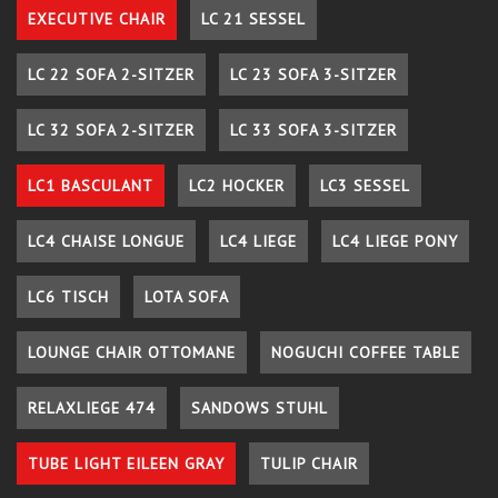
EXECUTIVE CHAIR
LC 21 SESSEL
LC 22 SOFA 2-SITZER
LC 23 SOFA 3-SITZER
LC 32 SOFA 2-SITZER
LC 33 SOFA 3-SITZER
LC1 BASCULANT
LC2 HOCKER
LC3 SESSEL
LC4 CHAISE LONGUE
LC4 LIEGE
LC4 LIEGE PONY
LC6 TISCH
LOTA SOFA
LOUNGE CHAIR OTTOMANE
NOGUCHI COFFEE TABLE
RELAXLIEGE 474
SANDOWS STUHL
TUBE LIGHT EILEEN GRAY
TULIP CHAIR