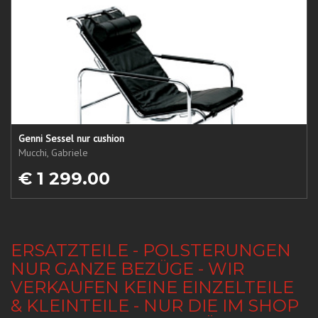
Genni Sessel nur cushion
Mucchi, Gabriele
€ 1 299.00
ERSATZTEILE - POLSTERUNGEN
NUR GANZE BEZÜGE - WIR
VERKAUFEN KEINE EINZELTEILE
& KLEINTEILE - NUR DIE IM SHOP