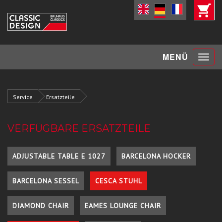
Toggle
MENÜ
navigat
Service
Ersatzteile
VERFÜGBARE ERSATZTEILE
ADJUSTABLE TABLE E 1027
BARCELONA HOCKER
BARCELONA SESSEL
CESCA STUHL
DIAMOND CHAIR
EAMES LOUNGE CHAIR