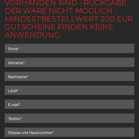
VORHANDEN SIND - RÜCKGABE
DER WARE NICHT MÖGLICH -
MINDESTBESTELLWERT 200 EUR.
GUTSCHEINE FINDEN KEINE
ANWENDUNG.