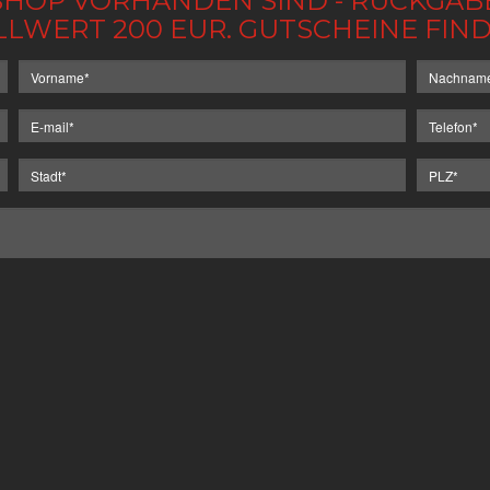
IM SHOP VORHANDEN SIND - RÜCKGA
LLWERT 200 EUR. GUTSCHEINE FI