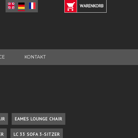
WARENKORB
CE
KONTAKT
IR
EAMES LOUNGE CHAIR
ER
LC 33 SOFA 3-SITZER