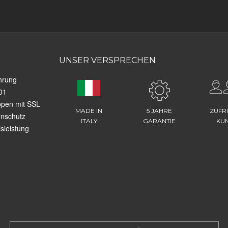
UNSER VERSPRECHEN
hrung
01
ppen mit SSL
MADE IN
5 JAHRE
ZUFR
enschutz
ITALY
GARANTIE
KU
sleistung