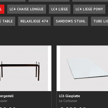
L
LC4 CHAISE LONGUE
LC4 LIEGE
LC4 LIEGE PONY
E TABLE
RELAXLIEGE 474
SANDOWS STUHL
TUBE LI
ergestell
LC6 Glasplatte
usier
Le Corbusier