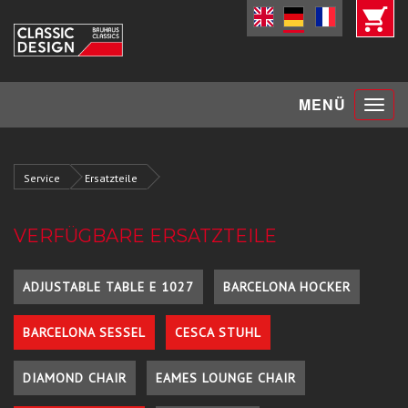
Toggle
MENÜ
navigat
Service
Ersatzteile
VERFÜGBARE ERSATZTEILE
ADJUSTABLE TABLE E 1027
BARCELONA HOCKER
BARCELONA SESSEL
CESCA STUHL
DIAMOND CHAIR
EAMES LOUNGE CHAIR