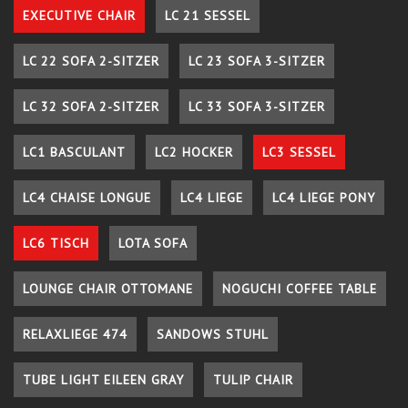
EXECUTIVE CHAIR
LC 21 SESSEL
LC 22 SOFA 2-SITZER
LC 23 SOFA 3-SITZER
LC 32 SOFA 2-SITZER
LC 33 SOFA 3-SITZER
LC1 BASCULANT
LC2 HOCKER
LC3 SESSEL
LC4 CHAISE LONGUE
LC4 LIEGE
LC4 LIEGE PONY
LC6 TISCH
LOTA SOFA
LOUNGE CHAIR OTTOMANE
NOGUCHI COFFEE TABLE
RELAXLIEGE 474
SANDOWS STUHL
TUBE LIGHT EILEEN GRAY
TULIP CHAIR