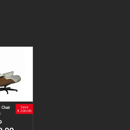
 Chair
Save
€ 200.00
s
0