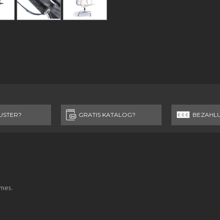
USTER?
GRATIS KATALOG?
BEZAHL
ames.