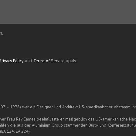
n.
and
apply.
Privacy Policy
Terms of Service
07 – 1978) war ein Designer und Architekt US-amerikanischer Abstammun
er Frau Ray Eames beeinflusste er maßgeblich das US-amerikanische Nac
ählen die aus der Aluminium Group stammenden Büro- und Konferenzstühle (
(EA 124, EA 224).