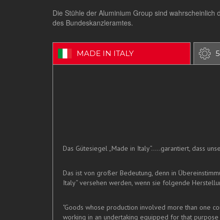
Die Stühle der Aluminium Group sind wahrscheinlich 
des Bundeskanzleramtes.
MADE IN ITALY
5
Das Gütesiegel „Made in Italy“.....garantiert, dass u
Das ist von großer Bedeutung, denn in Übereinstim
Italy“ versehen werden, wenn sie folgende Herstellun
"Goods whose production involved more than one count
working in an undertaking equipped for that purpose 