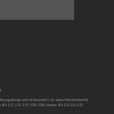
g.
hkriegsdesign und ist besonders für seine Möbelentwürfe
EA 117, 119, 219, 108, 208), Hocker (EA 125, EA 225)