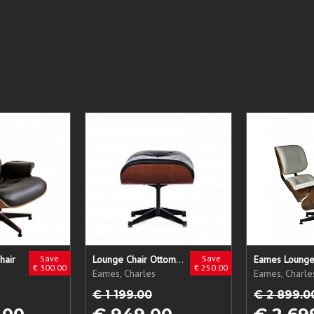
hair
Save
Lounge Chair Ottomane
Save
Eames Lounge
€ 300.00
€ 250.00
Eames, Charles
Eames, Charle
€ 1 199.00
€ 2 899.0