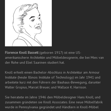
Florence Knoll Bassett
(geboren 1917) ist eine US-
amerikanischere Architektin und Möbeldesignerin, die bei Mies van
der Rohe und Eliel Saarinen studiert hat.
Knoll erhielt einen Bachelor-Abschluss in Architektur am Armour
Institute (heute Illinois Institute of Technology) im Jahr 1941 und
arbeitete kurz mit den Führern der Bauhaus-Bewegung, darunter
Walter Gropius, Marcel Breuer, und Wallace K. Harrison.
Sie heiratete im Jahre 1946 den Möbeldesigner Hans Knoll, und
zusammen gründeten sie Knoll Associates. Eine neue Möbelfabrik
wurde in Pennsylvania gegründet und Händlern in Knoll-Möbel