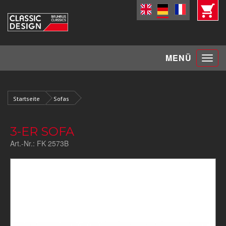
Toggle
MENÜ
navigat
Startseite
Sofas
3-ER SOFA
Art.-Nr.:
FK 2573B