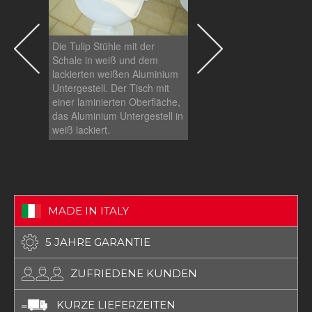
Die Tulip Stühle mit der
Die Tulip Stühle mit der
Schale in weiß und dem
Schale in weiß und dem
lackierten weißen Aluminium
lackierten weißen Alum
Untergestell. Der Tisch mit
Untergestell. Der Tisch 
einer laminierten Oberfläche,
einer laminierten Oberfl
das Aluminium Untergestell in
das Aluminium Untergest
weiß lackiert.
weiß lackiert..
MADE IN ITALY
5 JAHRE GARANTIE
ZUFRIEDENE KUNDEN
KURZE LIEFERZEITEN