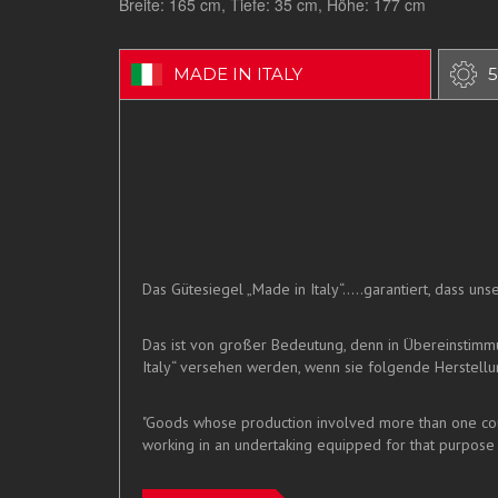
Breite: 165 cm, Tiefe: 35 cm, Höhe: 177 cm
MADE IN ITALY
5
Das Gütesiegel „Made in Italy“.....garantiert, dass u
Das ist von großer Bedeutung, denn in Übereinstim
Italy“ versehen werden, wenn sie folgende Herstellun
"Goods whose production involved more than one count
working in an undertaking equipped for that purpose 