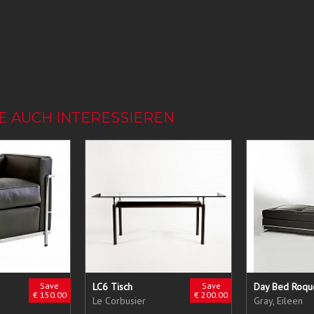
E AUCH INTERESSIEREN
Save
LC6 Tisch
Save
Day Bed Roqu
€ 150.00
€ 200.00
Le Corbusier
Gray, Eileen