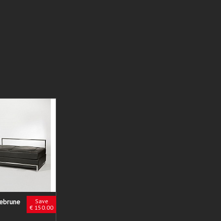
ebrune
Save
€ 150.00