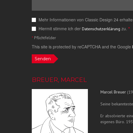
Mehr Informationen von Classic Design 24 erhalte
Hiermit stimme ich der
zu.
*
Datenschutzerklärung
*
Pflichtfelder
This site is protected by reCAPTCHA and the Google
Senden
BREUER, MARCEL
Marcel Breuer
(19
Seine bekanntesten
Er absolvierte ei
eigenes Büro. 19