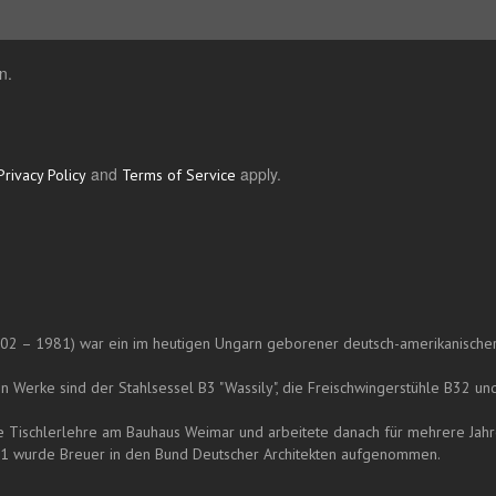
n.
and
apply.
Privacy Policy
Terms of Service
02 – 1981) war ein im heutigen Ungarn geborener deutsch-amerikanischer A
 Werke sind der Stahlsessel B3 "Wassily", die Freischwingerstühle B32 und 
ne Tischlerlehre am Bauhaus Weimar und arbeitete danach für mehrere Jahr
31 wurde Breuer in den Bund Deutscher Architekten aufgenommen.