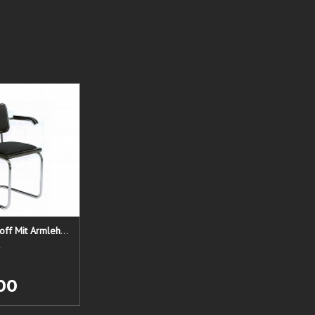
Cesca Stuhl Stoff Mit Armlehnen
l
00