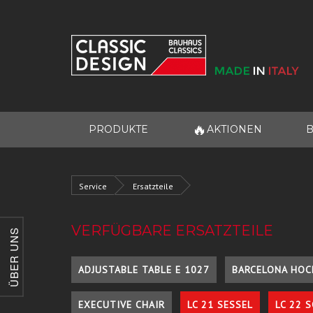
🔥
PRODUKTE
AKTIONEN
B
Service
Ersatzteile
VERFÜGBARE ERSATZTEILE
ÜBER UNS
ADJUSTABLE TABLE E 1027
BARCELONA HOC
EXECUTIVE CHAIR
LC 21 SESSEL
LC 22 