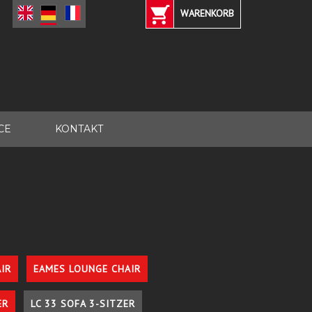
WARENKORB
CE
KONTAKT
IR
EAMES LOUNGE CHAIR
ER
LC 33 SOFA 3-SITZER