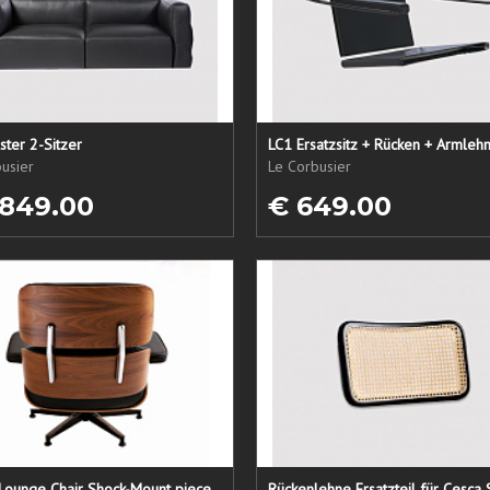
ster 2-Sitzer
usier
Le Corbusier
 849.00
€ 649.00
Lounge Chair Shock-Mount piece
Rückenlehne Ersatzteil für Cesca 