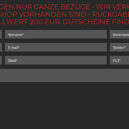
GEN NUR GANZE BEZÜGE - WIR VER
IM SHOP VORHANDEN SIND - RÜCKGA
LLWERT 200 EUR. GUTSCHEINE FI