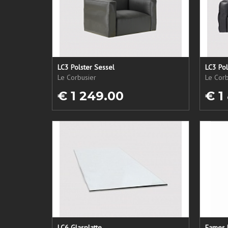
LC3 Polster Sessel
LC3 Pol
Le Corbusier
Le Corb
€ 1 249.00
€ 1
LC6 Glasplatte
Eames 