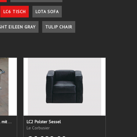
LC6 TISCH
LOTA SOFA
GHT EILEEN GRAY
TULIP CHAIR
LC 21 Sessel nur das Untergestell mit elastischen Straps
LC2 Polster Sessel
Le Corbusier