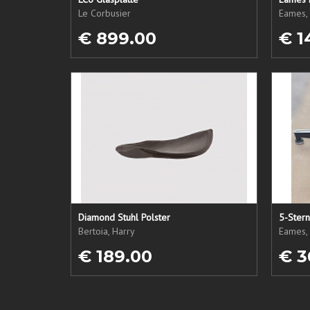
Le Corbusier
Eames, 
€ 899.00
€ 1
Diamond Stuhl Polster
5-Ster
Bertoia, Harry
Eames, 
€ 189.00
€ 3