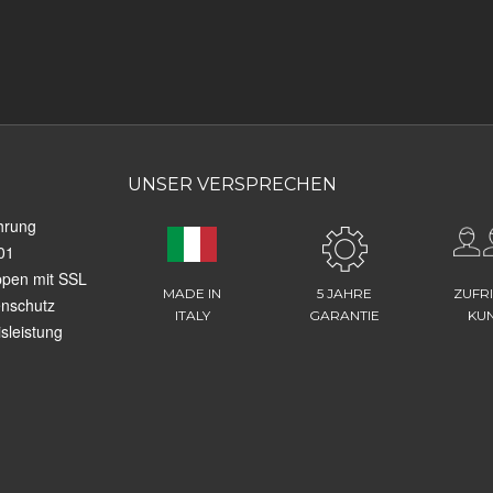
UNSER VERSPRECHEN
hrung
01
ppen mit SSL
MADE IN
5 JAHRE
ZUFR
enschutz
ITALY
GARANTIE
KU
sleistung