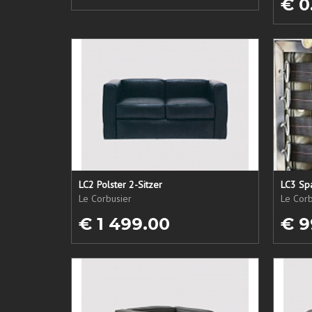
€ 0
LC2 Polster 2-Sitzer
LC3 Sp
Le Corbusier
Le Corb
€ 1 499.00
€ 9