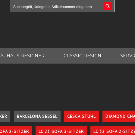
AUHAUS DESIGNER
CLASSIC DESIGN
SERVI
KER
BARCELONA SESSEL
CESCA STUHL
DIAMOND CHA
SOFA 2-SITZER
LC 23 SOFA 3-SITZER
LC 32 SOFA 2-SITZ