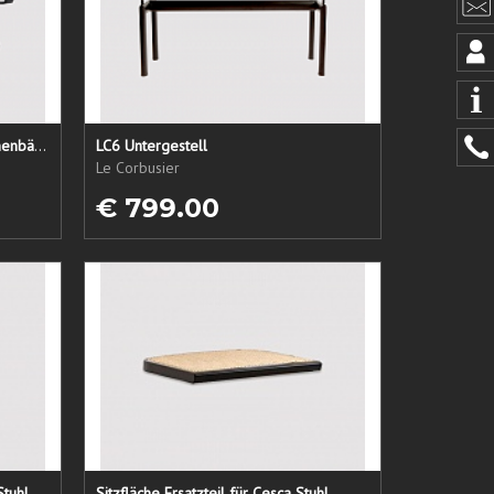
LC1 Ersatzsitz + Rücken + Armlehnenbänder
LC6 Untergestell
Le Corbusier
€ 799.00
Stuhl
Sitzfläche Ersatzteil für Cesca Stuhl