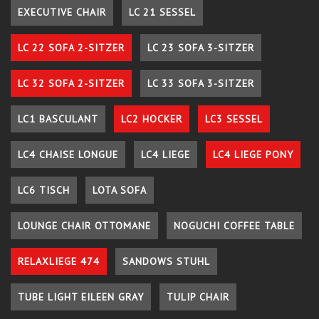
EXECUTIVE CHAIR
LC 21 SESSEL
LC 22 SOFA 2-SITZER
LC 23 SOFA 3-SITZER
LC 32 SOFA 2-SITZER
LC 33 SOFA 3-SITZER
LC1 BASCULANT
LC2 HOCKER
LC3 SESSEL
LC4 CHAISE LONGUE
LC4 LIEGE
LC4 LIEGE PONY
LC6 TISCH
LOTA SOFA
LOUNGE CHAIR OTTOMANE
NOGUCHI COFFEE TABLE
RELAXLIEGE 474
SANDOWS STUHL
TUBE LIGHT EILEEN GRAY
TULIP CHAIR