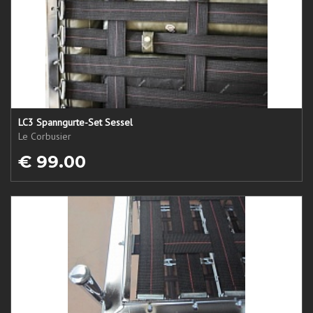
LC3 Spanngurte-Set Sessel
Le Corbusier
€ 99.00