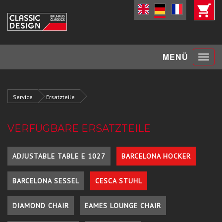
Toggle
MENÜ
navigat
Service
Ersatzteile
VERFÜGBARE ERSATZTEILE
ADJUSTABLE TABLE E 1027
BARCELONA HOCKER
BARCELONA SESSEL
CESCA STUHL
DIAMOND CHAIR
EAMES LOUNGE CHAIR