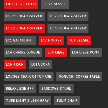
EXECUTIVE CHAIR
LC 21 SESSEL
LC 22 SOFA 2-SITZER
LC 23 SOFA 3-SITZER
LC 32 SOFA 2-SITZER
LC 33 SOFA 3-SITZER
LC1 BASCULANT
LC2 HOCKER
LC3 SESSEL
LC4 CHAISE LONGUE
LC4 LIEGE
LC4 LIEGE PONY
LC6 TISCH
LOTA SOFA
LOUNGE CHAIR OTTOMANE
NOGUCHI COFFEE TABLE
RELAXLIEGE 474
SANDOWS STUHL
TUBE LIGHT EILEEN GRAY
TULIP CHAIR