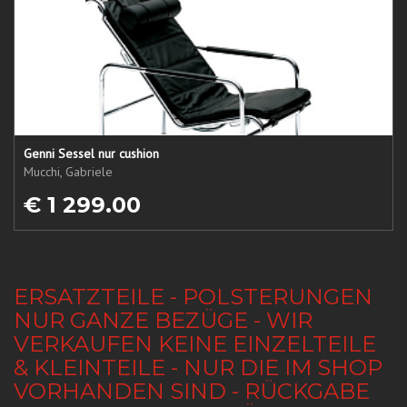
Genni Sessel nur cushion
Mucchi, Gabriele
€ 1 299.00
ERSATZTEILE - POLSTERUNGEN
NUR GANZE BEZÜGE - WIR
VERKAUFEN KEINE EINZELTEILE
& KLEINTEILE - NUR DIE IM SHOP
VORHANDEN SIND - RÜCKGABE