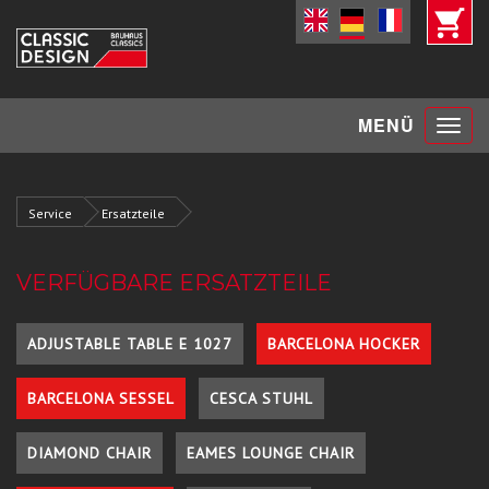
Toggle
MENÜ
navigat
Service
Ersatzteile
VERFÜGBARE ERSATZTEILE
ADJUSTABLE TABLE E 1027
BARCELONA HOCKER
BARCELONA SESSEL
CESCA STUHL
DIAMOND CHAIR
EAMES LOUNGE CHAIR