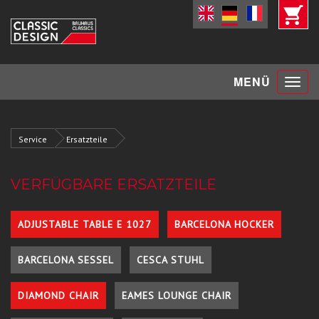
Toggle
MENÜ
navigat
Service
Ersatzteile
VERFÜGBARE ERSATZTEILE
ADJUSTABLE TABLE E 1027
BARCELONA HOCKER
BARCELONA SESSEL
CESCA STUHL
DIAMOND CHAIR
EAMES LOUNGE CHAIR