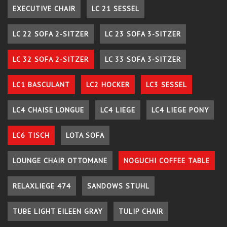
EXECUTIVE CHAIR
LC 21 SESSEL
LC 22 SOFA 2-SITZER
LC 23 SOFA 3-SITZER
LC 32 SOFA 2-SITZER
LC 33 SOFA 3-SITZER
LC1 BASCULANT
LC2 HOCKER
LC3 SESSEL
LC4 CHAISE LONGUE
LC4 LIEGE
LC4 LIEGE PONY
LC6 TISCH
LOTA SOFA
LOUNGE CHAIR OTTOMANE
NOGUCHI COFFEE TABLE
RELAXLIEGE 474
SANDOWS STUHL
TUBE LIGHT EILEEN GRAY
TULIP CHAIR