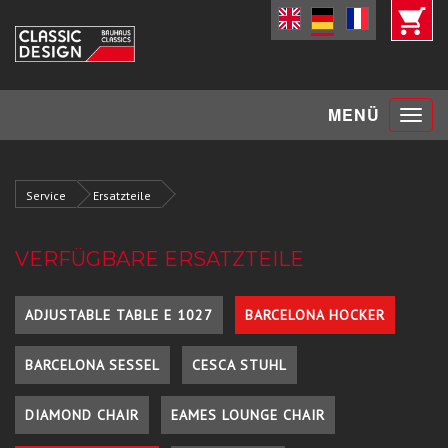
Toggle
MENÜ
navigat
Service
Ersatzteile
VERFÜGBARE ERSATZTEILE
ADJUSTABLE TABLE E 1027
BARCELONA HOCKER
BARCELONA SESSEL
CESCA STUHL
DIAMOND CHAIR
EAMES LOUNGE CHAIR