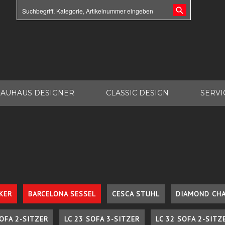
AUHAUS DESIGNER
CLASSIC DESIGN
SERVI
KER
BARCELONA SESSEL
CESCA STUHL
DIAMOND CHA
SOFA 2-SITZER
LC 23 SOFA 3-SITZER
LC 32 SOFA 2-SITZ