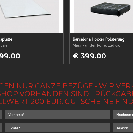
splatte
Barcelona Hocker Polsterung
usier
Mies van der Rohe, Ludwig
99.00
€ 399.00
GEN NUR GANZE BEZÜGE - WIR VER
IM SHOP VORHANDEN SIND - RÜCKGA
LLWERT 200 EUR. GUTSCHEINE FI