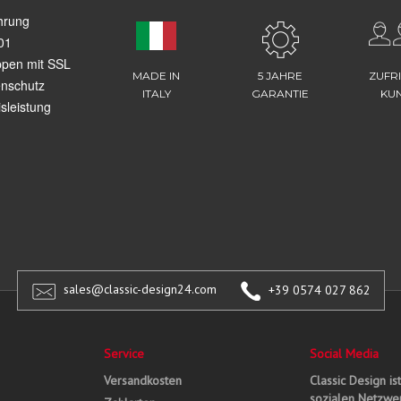
hrung
01
ppen mit SSL
MADE IN
5 JAHRE
ZUFR
enschutz
ITALY
GARANTIE
KU
sleistung
sales@classic-design24.com
+39 0574 027 862
Service
Social Media
Versandkosten
Classic Design is
sozialen Netzwer