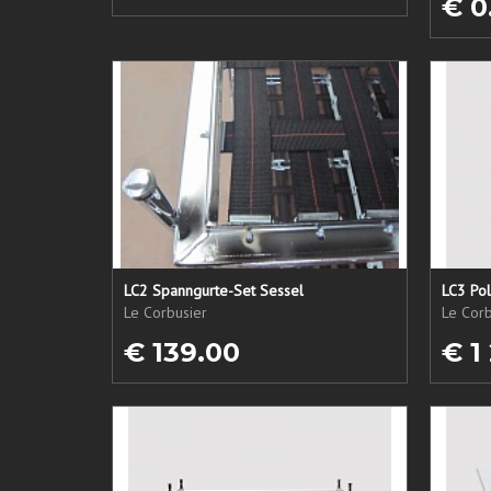
€ 0
LC2 Spanngurte-Set Sessel
LC3 Pol
Le Corbusier
Le Corb
€ 139.00
€ 1