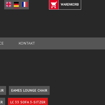
WARENKORB
CE
KONTAKT
IR
EAMES LOUNGE CHAIR
ER
LC 33 SOFA 3-SITZER