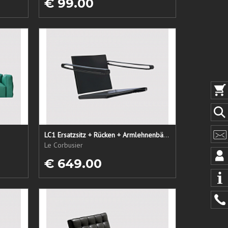
€ 99.00
LC1 Ersatzsitz + Rücken + Armlehnenbänder
Le Corbusier
€ 649.00