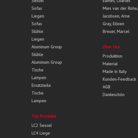
Sessel
Eames, Charles
Sofas
Mies van der Rohe
Liegen
Jacobsen, Arne
Sofas
Gray, Eileen
Stühle
Breuer, Marcel
Liegen
Aluminum Group
Über Uns
Stühle
Produktion
Aluminum Group
Material
Tische
Made in Italy
Lampen
Kunden-Feedback
Ersatzteile
AGB
Tische
Dankeschön
Lampen
Top Produkte
LC2 Sessel
LC4 Liege