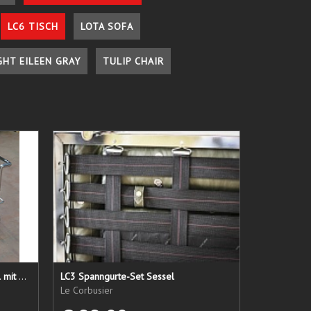
LC6 TISCH
LOTA SOFA
GHT EILEEN GRAY
TULIP CHAIR
LC 21 Sessel nur das Untergestell mit elastischen Straps
LC3 Spanngurte-Set Sessel
Le Corbusier