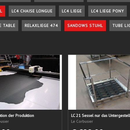
L
LC4 CHAISE LONGUE
LC4 LIEGE
LC4 LIEGE PONY
E TABLE
RELAXLIEGE 474
SANDOWS STUHL
TUBE LI
tion der Produktion
usier
Le Corbusier