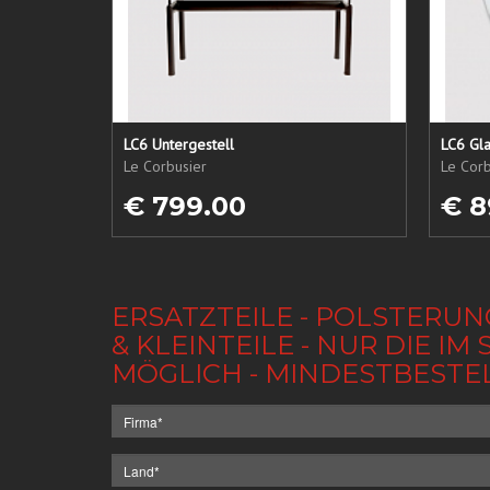
LC6 Untergestell
LC6 Gla
Le Corbusier
Le Corb
€ 799.00
€ 8
ERSATZTEILE - POLSTERUN
& KLEINTEILE - NUR DIE 
MÖGLICH - MINDESTBESTE