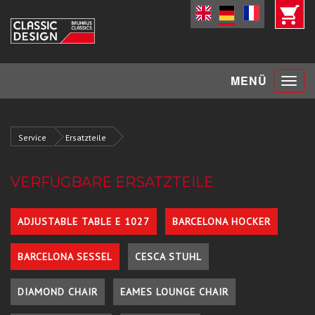
Toggle
MENÜ
navigat
Service
Ersatzteile
VERFÜGBARE ERSATZTEILE
ADJUSTABLE TABLE E 1027
BARCELONA HOCKER
BARCELONA SESSEL
CESCA STUHL
DIAMOND CHAIR
EAMES LOUNGE CHAIR