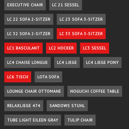
EXECUTIVE CHAIR
LC 21 SESSEL
LC 22 SOFA 2-SITZER
LC 23 SOFA 3-SITZER
LC 32 SOFA 2-SITZER
LC 33 SOFA 3-SITZER
LC1 BASCULANT
LC2 HOCKER
LC3 SESSEL
LC4 CHAISE LONGUE
LC4 LIEGE
LC4 LIEGE PONY
LC6 TISCH
LOTA SOFA
LOUNGE CHAIR OTTOMANE
NOGUCHI COFFEE TABLE
RELAXLIEGE 474
SANDOWS STUHL
TUBE LIGHT EILEEN GRAY
TULIP CHAIR