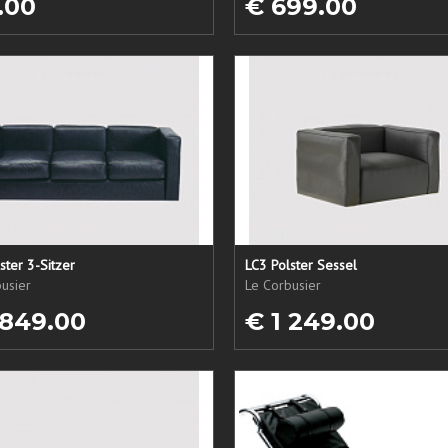
.00
€ 699.00
ster 3-Sitzer
LC3 Polster Sessel
usier
Le Corbusier
 849.00
€ 1 249.00