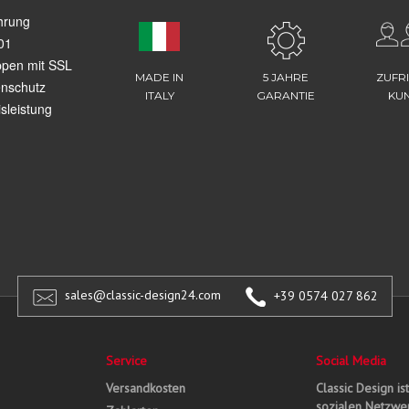
hrung
01
ppen mit SSL
MADE IN
5 JAHRE
ZUFR
enschutz
ITALY
GARANTIE
KU
sleistung
sales@classic-design24.com
+39 0574 027 862
Service
Social Media
Versandkosten
Classic Design is
sozialen Netzwer