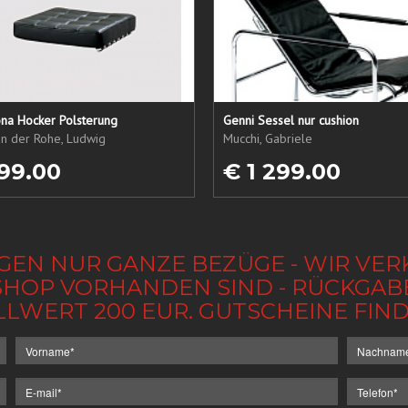
ona Hocker Polsterung
Genni Sessel nur cushion
an der Rohe, Ludwig
Mucchi, Gabriele
99.00
€ 1 299.00
GEN NUR GANZE BEZÜGE - WIR VER
IM SHOP VORHANDEN SIND - RÜCKGA
LLWERT 200 EUR. GUTSCHEINE FI