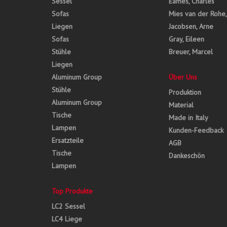
Sessel
Eames, Charles
Sofas
Mies van der Rohe
Liegen
Jacobsen, Arne
Sofas
Gray, Eileen
Stühle
Breuer, Marcel
Liegen
Aluminum Group
Über Uns
Stühle
Produktion
Aluminum Group
Material
Tische
Made in Italy
Lampen
Kunden-Feedback
Ersatzteile
AGB
Tische
Dankeschön
Lampen
Top Produkte
LC2 Sessel
LC4 Liege