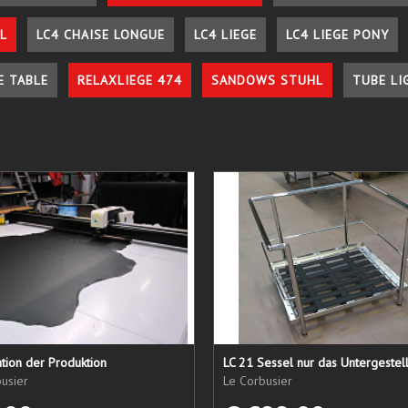
L
LC4 CHAISE LONGUE
LC4 LIEGE
LC4 LIEGE PONY
E TABLE
RELAXLIEGE 474
SANDOWS STUHL
TUBE LI
tion der Produktion
usier
Le Corbusier