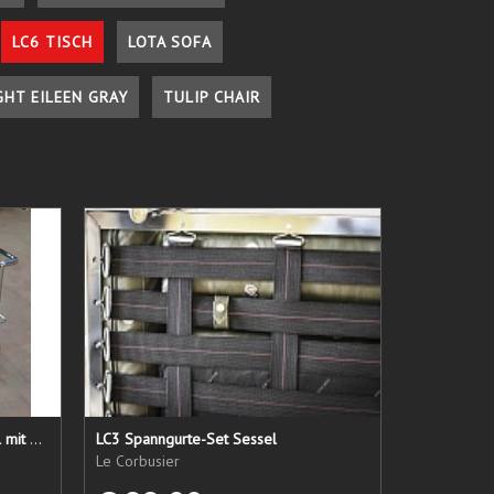
LC6 TISCH
LOTA SOFA
GHT EILEEN GRAY
TULIP CHAIR
LC 21 Sessel nur das Untergestell mit elastischen Straps
LC3 Spanngurte-Set Sessel
Le Corbusier