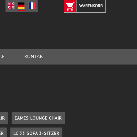
WARENKORB
CE
KONTAKT
IR
EAMES LOUNGE CHAIR
ER
LC 33 SOFA 3-SITZER