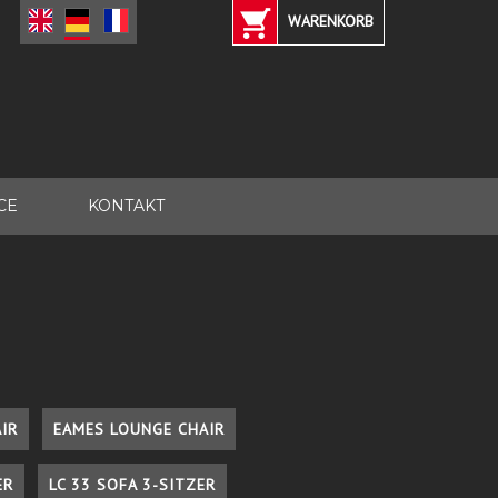
WARENKORB
CE
KONTAKT
IR
EAMES LOUNGE CHAIR
ER
LC 33 SOFA 3-SITZER