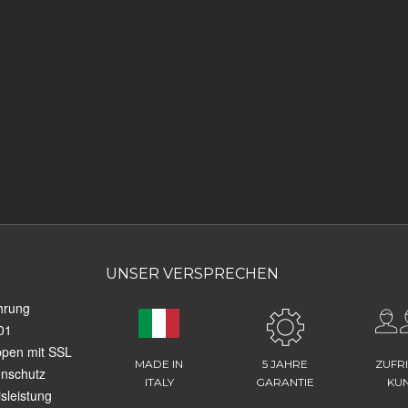
UNSER VERSPRECHEN
hrung
01
ppen mit SSL
MADE IN
5 JAHRE
ZUFR
enschutz
ITALY
GARANTIE
KU
sleistung