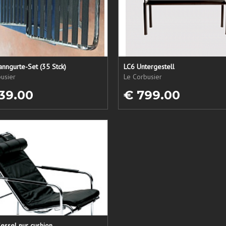
nngurte-Set (35 Stck)
LC6 Untergestell
usier
Le Corbusier
39.00
€ 799.00
essel nur cushion