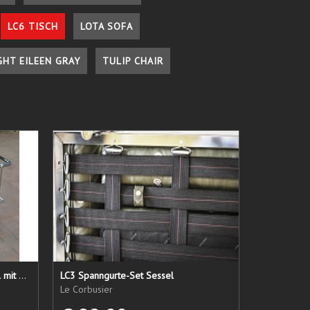
LC6 TISCH
LOTA SOFA
GHT EILEEN GRAY
TULIP CHAIR
LC 21 Sessel nur das Untergestell mit elastischen Straps
LC3 Spanngurte-Set Sessel
Le Corbusier