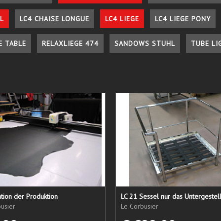
L
LC4 CHAISE LONGUE
LC4 LIEGE
LC4 LIEGE PONY
E TABLE
RELAXLIEGE 474
SANDOWS STUHL
TUBE LI
tion der Produktion
usier
Le Corbusier