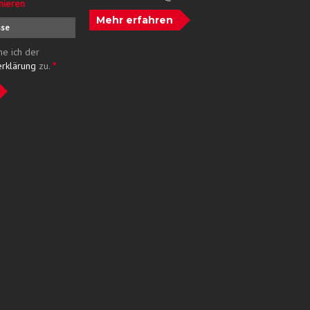
nieren
Mehr erfahren
me ich der
erklärung
zu.
*