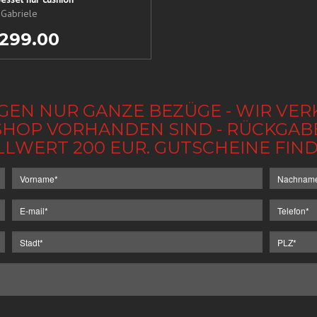
 Gabriele
 299.00
GEN NUR GANZE BEZÜGE - WIR VER
IM SHOP VORHANDEN SIND - RÜCKGA
LLWERT 200 EUR. GUTSCHEINE FI