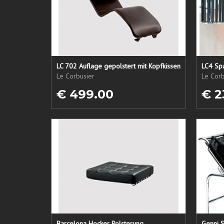
LC 702 Auflage gepolstert mit Kopfkissen
LC4 Spa
Le Corbusier
Le Corb
€ 499.00
€ 2
Barcelona Hocker Polsterung
Genni S