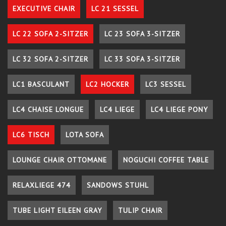
EXECUTIVE CHAIR
LC 21 SESSEL
LC 22 SOFA 2-SITZER
LC 23 SOFA 3-SITZER
LC 32 SOFA 2-SITZER
LC 33 SOFA 3-SITZER
LC1 BASCULANT
LC2 HOCKER
LC3 SESSEL
LC4 CHAISE LONGUE
LC4 LIEGE
LC4 LIEGE PONY
LC6 TISCH
LOTA SOFA
LOUNGE CHAIR OTTOMANE
NOGUCHI COFFEE TABLE
RELAXLIEGE 474
SANDOWS STUHL
TUBE LIGHT EILEEN GRAY
TULIP CHAIR