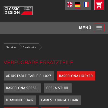
Toggle
MENÜ
navigat
Service
Ersatzteile
VERFÜGBARE ERSATZTEILE
ADJUSTABLE TABLE E 1027
BARCELONA HOCKER
BARCELONA SESSEL
CESCA STUHL
DIAMOND CHAIR
EAMES LOUNGE CHAIR