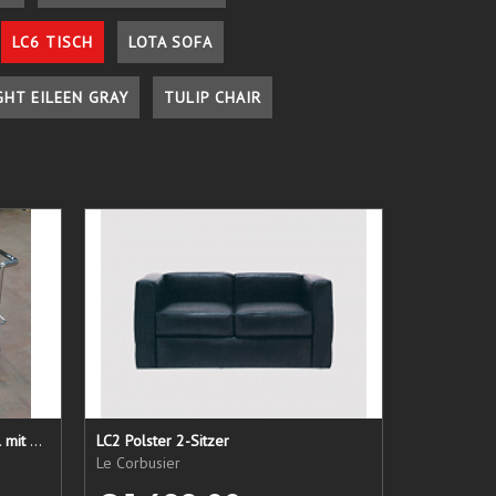
LC6 TISCH
LOTA SOFA
GHT EILEEN GRAY
TULIP CHAIR
LC 21 Sessel nur das Untergestell mit elastischen Straps
LC2 Polster 2-Sitzer
Le Corbusier