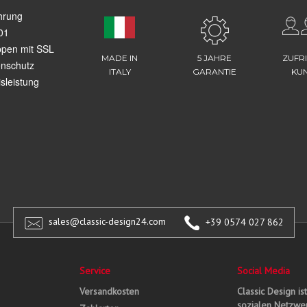
hrung
01
ppen mit SSL
MADE IN
5 JAHRE
ZUFR
enschutz
ITALY
GARANTIE
KU
sleistung
sales@classic-design24.com
+39 0574 027 862
Service
Social Media
Versandkosten
Classic Design is
sozialen Netzwer