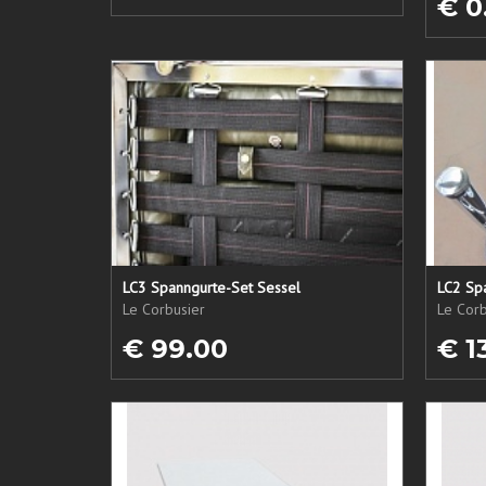
€ 0
LC3 Spanngurte-Set Sessel
LC2 Sp
Le Corbusier
Le Corb
€ 99.00
€ 1