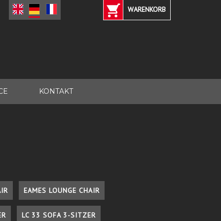
WARENKORB
CE
KONTAKT
IR
EAMES LOUNGE CHAIR
ER
LC 33 SOFA 3-SITZER