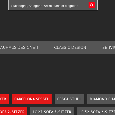
AUHAUS DESIGNER
CLASSIC DESIGN
SERVI
KER
BARCELONA SESSEL
CESCA STUHL
DIAMOND CHA
SOFA 2-SITZER
LC 23 SOFA 3-SITZER
LC 32 SOFA 2-SITZ