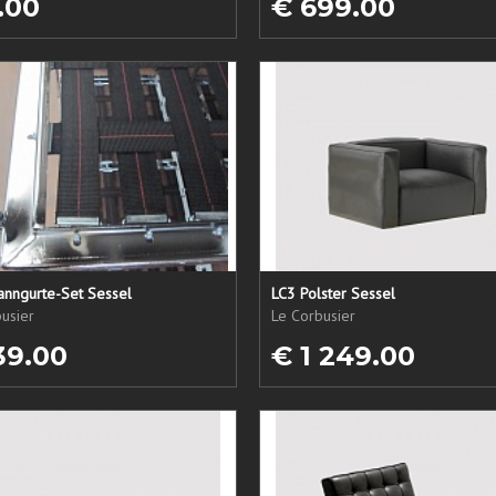
.00
€ 699.00
anngurte-Set Sessel
LC3 Polster Sessel
usier
Le Corbusier
39.00
€ 1 249.00