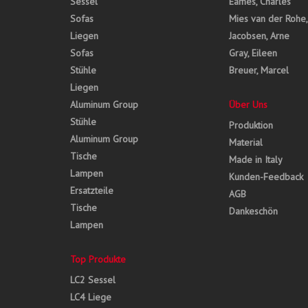
Sessel
Eames, Charles
Sofas
Mies van der Rohe
Liegen
Jacobsen, Arne
Sofas
Gray, Eileen
Stühle
Breuer, Marcel
Liegen
Aluminum Group
Über Uns
Stühle
Produktion
Aluminum Group
Material
Tische
Made in Italy
Lampen
Kunden-Feedback
Ersatzteile
AGB
Tische
Dankeschön
Lampen
Top Produkte
LC2 Sessel
LC4 Liege