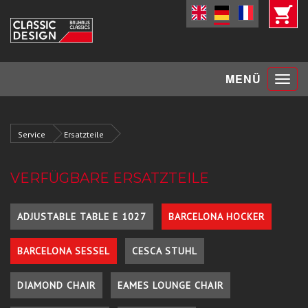
Toggle
MENÜ
navigat
Service
Ersatzteile
VERFÜGBARE ERSATZTEILE
ADJUSTABLE TABLE E 1027
BARCELONA HOCKER
BARCELONA SESSEL
CESCA STUHL
DIAMOND CHAIR
EAMES LOUNGE CHAIR