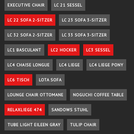
EXECUTIVE CHAIR
LC 21 SESSEL
LC 22 SOFA 2-SITZER
LC 23 SOFA 3-SITZER
LC 32 SOFA 2-SITZER
LC 33 SOFA 3-SITZER
LC1 BASCULANT
LC2 HOCKER
LC3 SESSEL
LC4 CHAISE LONGUE
LC4 LIEGE
LC4 LIEGE PONY
LC6 TISCH
LOTA SOFA
LOUNGE CHAIR OTTOMANE
NOGUCHI COFFEE TABLE
RELAXLIEGE 474
SANDOWS STUHL
TUBE LIGHT EILEEN GRAY
TULIP CHAIR