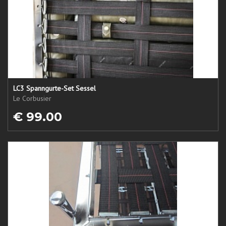
LC3 Spanngurte-Set Sessel
Le Corbusier
€ 99.00