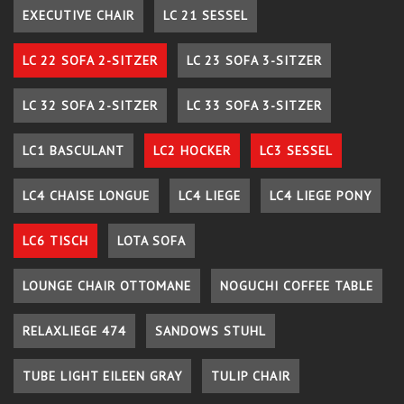
EXECUTIVE CHAIR
LC 21 SESSEL
LC 22 SOFA 2-SITZER
LC 23 SOFA 3-SITZER
LC 32 SOFA 2-SITZER
LC 33 SOFA 3-SITZER
LC1 BASCULANT
LC2 HOCKER
LC3 SESSEL
LC4 CHAISE LONGUE
LC4 LIEGE
LC4 LIEGE PONY
LC6 TISCH
LOTA SOFA
LOUNGE CHAIR OTTOMANE
NOGUCHI COFFEE TABLE
RELAXLIEGE 474
SANDOWS STUHL
TUBE LIGHT EILEEN GRAY
TULIP CHAIR