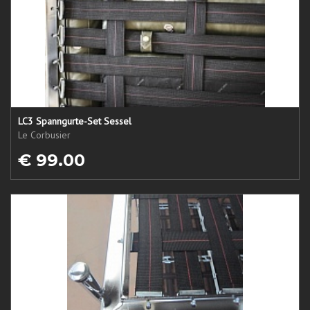
LC3 Spanngurte-Set Sessel
Le Corbusier
€ 99.00