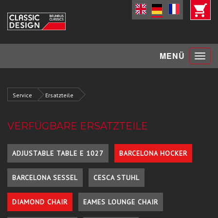
Toggle
MENÜ
navigat
Service
Ersatzteile
VERFÜGBARE ERSATZTEILE
ADJUSTABLE TABLE E 1027
BARCELONA HOCKER
BARCELONA SESSEL
CESCA STUHL
DIAMOND CHAIR
EAMES LOUNGE CHAIR