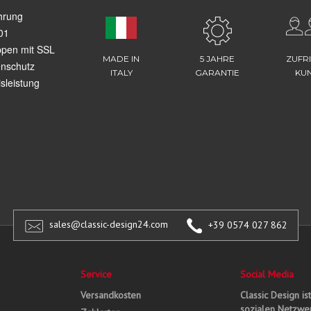
hrung
01
ppen mit SSL
MADE IN
5 JAHRE
ZUFR
enschutz
ITALY
GARANTIE
KU
sleistung
sales@classic-design24.com
+39 0574 027 862
Service
Social Media
Versandkosten
Classic Design is
sozialen Netzwer