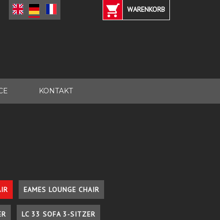
WARENKORB
CE
KONTAKT
IR
EAMES LOUNGE CHAIR
ER
LC 33 SOFA 3-SITZER