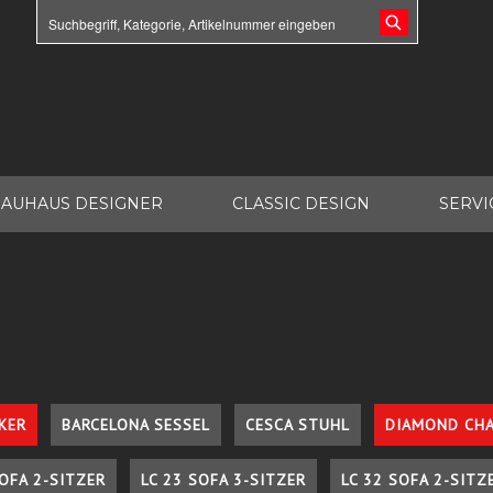
AUHAUS DESIGNER
CLASSIC DESIGN
SERVI
KER
BARCELONA SESSEL
CESCA STUHL
DIAMOND CHA
SOFA 2-SITZER
LC 23 SOFA 3-SITZER
LC 32 SOFA 2-SITZ