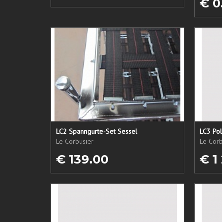
€ 0
LC2 Spanngurte-Set Sessel
LC3 Pol
Le Corbusier
Le Corb
€ 139.00
€ 1