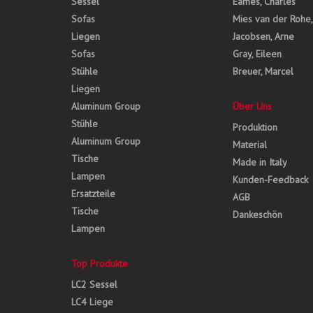
Sessel
Eames, Charles
Sofas
Mies van der Rohe
Liegen
Jacobsen, Arne
Sofas
Gray, Eileen
Stühle
Breuer, Marcel
Liegen
Aluminum Group
Über Uns
Stühle
Produktion
Aluminum Group
Material
Tische
Made in Italy
Lampen
Kunden-Feedback
Ersatzteile
AGB
Tische
Dankeschön
Lampen
Top Produkte
LC2 Sessel
LC4 Liege