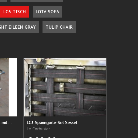
LC6 TISCH
LOTA SOFA
GHT EILEEN GRAY
TULIP CHAIR
LC 21 Sessel nur das Untergestell mit elastischen Straps
LC3 Spanngurte-Set Sessel
Le Corbusier