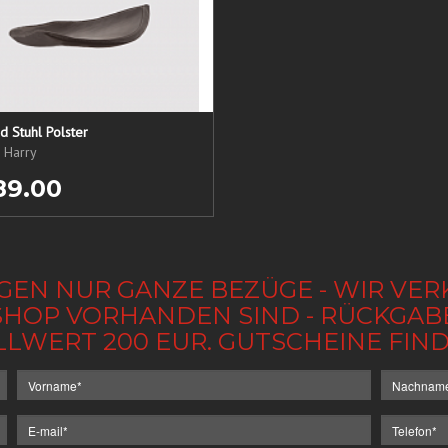
 Stuhl Polster
, Harry
89.00
GEN NUR GANZE BEZÜGE - WIR VER
IM SHOP VORHANDEN SIND - RÜCKGA
LLWERT 200 EUR. GUTSCHEINE FI