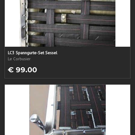
LC3 Spanngurte-Set Sessel
Le Corbusier
€ 99.00