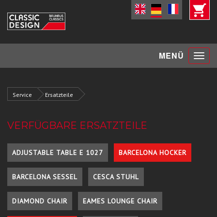
Toggle
MENÜ
navigat
Service
Ersatzteile
VERFÜGBARE ERSATZTEILE
ADJUSTABLE TABLE E 1027
BARCELONA HOCKER
BARCELONA SESSEL
CESCA STUHL
DIAMOND CHAIR
EAMES LOUNGE CHAIR