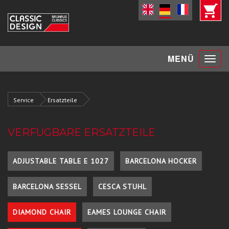
Toggle
MENÜ
navigat
Service
Ersatzteile
VERFÜGBARE ERSATZTEILE
ADJUSTABLE TABLE E 1027
BARCELONA HOCKER
BARCELONA SESSEL
CESCA STUHL
DIAMOND CHAIR
EAMES LOUNGE CHAIR