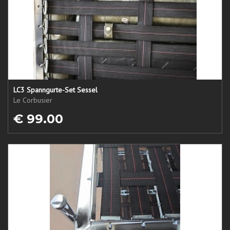
LC3 Spanngurte-Set Sessel
Le Corbusier
€ 99.00