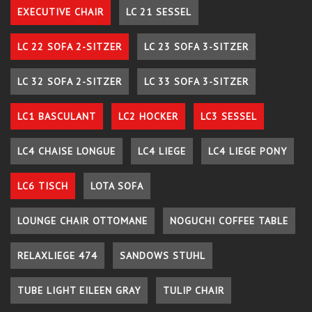
EXECUTIVE CHAIR
LC 21 SESSEL
LC 22 SOFA 2-SITZER
LC 23 SOFA 3-SITZER
LC 32 SOFA 2-SITZER
LC 33 SOFA 3-SITZER
LC1 BASCULANT
LC2 HOCKER
LC3 SESSEL
LC4 CHAISE LONGUE
LC4 LIEGE
LC4 LIEGE PONY
LC6 TISCH
LOTA SOFA
LOUNGE CHAIR OTTOMANE
NOGUCHI COFFEE TABLE
RELAXLIEGE 474
SANDOWS STUHL
TUBE LIGHT EILEEN GRAY
TULIP CHAIR