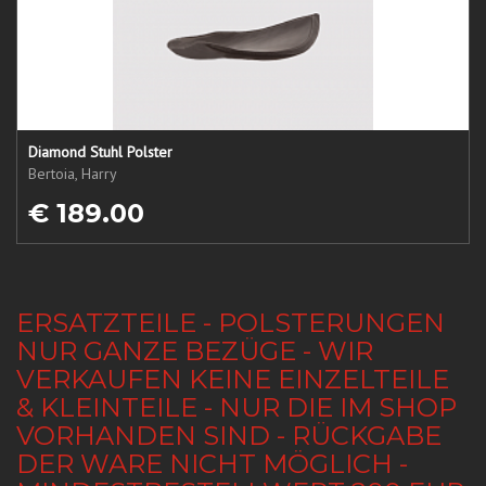
Diamond Stuhl Polster
Bertoia, Harry
€ 189.00
ERSATZTEILE - POLSTERUNGEN
NUR GANZE BEZÜGE - WIR
VERKAUFEN KEINE EINZELTEILE
& KLEINTEILE - NUR DIE IM SHOP
VORHANDEN SIND - RÜCKGABE
DER WARE NICHT MÖGLICH -