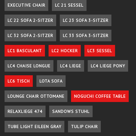
EXECUTIVE CHAIR
LC 21 SESSEL
LC 22 SOFA 2-SITZER
LC 23 SOFA 3-SITZER
LC 32 SOFA 2-SITZER
LC 33 SOFA 3-SITZER
LC1 BASCULANT
LC2 HOCKER
LC3 SESSEL
LC4 CHAISE LONGUE
LC4 LIEGE
LC4 LIEGE PONY
LC6 TISCH
LOTA SOFA
LOUNGE CHAIR OTTOMANE
NOGUCHI COFFEE TABLE
RELAXLIEGE 474
SANDOWS STUHL
TUBE LIGHT EILEEN GRAY
TULIP CHAIR