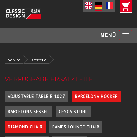
Toggle
MENÜ
navigat
Service
Ersatzteile
VERFÜGBARE ERSATZTEILE
ADJUSTABLE TABLE E 1027
BARCELONA HOCKER
BARCELONA SESSEL
CESCA STUHL
DIAMOND CHAIR
EAMES LOUNGE CHAIR