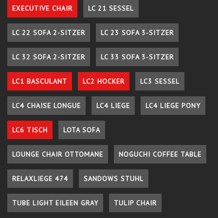
EXECUTIVE CHAIR
LC 21 SESSEL
LC 22 SOFA 2-SITZER
LC 23 SOFA 3-SITZER
LC 32 SOFA 2-SITZER
LC 33 SOFA 3-SITZER
LC1 BASCULANT
LC2 HOCKER
LC3 SESSEL
LC4 CHAISE LONGUE
LC4 LIEGE
LC4 LIEGE PONY
LC6 TISCH
LOTA SOFA
LOUNGE CHAIR OTTOMANE
NOGUCHI COFFEE TABLE
RELAXLIEGE 474
SANDOWS STUHL
TUBE LIGHT EILEEN GRAY
TULIP CHAIR