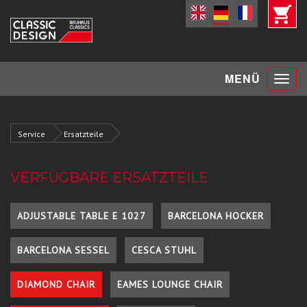
Toggle
MENÜ
navigat
Service
Ersatzteile
VERFÜGBARE ERSATZTEILE
ADJUSTABLE TABLE E 1027
BARCELONA HOCKER
BARCELONA SESSEL
CESCA STUHL
DIAMOND CHAIR
EAMES LOUNGE CHAIR